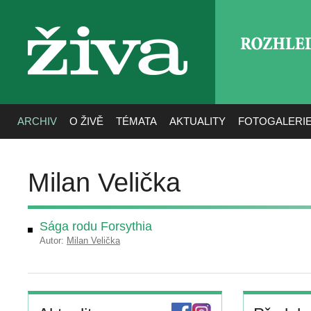
ROZHLE
živa
ARCHIV
O ŽIVĚ
TÉMATA
AKTUALITY
FOTOGALERI
Milan Velička
Sága rodu Forsythia
Autor:
Milan Velička