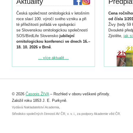
Aktuality
Předpla
Česká společnost ornitologická v letošním
Cena ročního
roce slaví 100. výročí svého vzniku a při
od čísla 1/20
té příležitosti pořádá ve spolupráci
Živy (tedy 59 
se Slovenskou ornitologickou společností
Dvouleté předp
SOS/BirdLife Slovensko
jubilejní
Zjistěte,
jak s
ornitologickou konferenci ve dnech 16.–
18. 10. 2026 v Brně
.
Podrobnější informace ke konferenci
... více aktualit ...
naleznete zde:
https://www.birdlife.cz/konference-2026/
Registrovat se můžete do 6. září.
Upozorňujeme, že termín pro odeslání
© 2026
Časopis ŽIVA
– Rozhled v oboru veškeré přírody.
abstraktu přihlášené přednášky nebo
posteru je už 30. června.
Založil roku 1853 J. E. Purkyně.
Vydává Nakladatelství Academia,
Středisko společných činností AV ČR, v. v. i., za podpory Akademie věd ČR.