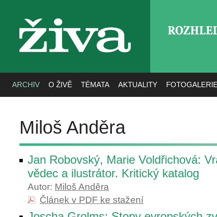
ROZHLE
živa
ARCHIV
O ŽIVĚ
TÉMATA
AKTUALITY
FOTOGALERI
Miloš Anděra
Jan Robovský, Marie Voldřichová: Vr
vědec a ilustrátor. Kritický katalog
Autor:
Miloš Anděra
Článek v PDF ke stažení
Joscha Grolms: Stopy evropských zv