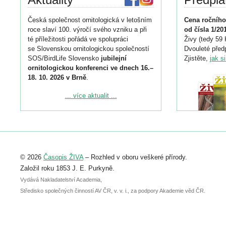
Česká společnost ornitologická v letošním
Cena ročního
roce slaví 100. výročí svého vzniku a při
od čísla 1/20
té příležitosti pořádá ve spolupráci
Živy (tedy 59 
se Slovenskou ornitologickou společností
Dvouleté předp
SOS/BirdLife Slovensko
jubilejní
Zjistěte,
jak s
ornitologickou konferenci ve dnech 16.–
18. 10. 2026 v Brně
.
Podrobnější informace ke konferenci
... více aktualit ...
naleznete zde:
https://www.birdlife.cz/konference-2026/
Registrovat se můžete do 6. září.
Upozorňujeme, že termín pro odeslání
© 2026
Časopis ŽIVA
– Rozhled v oboru veškeré přírody.
abstraktu přihlášené přednášky nebo
posteru je už 30. června.
Založil roku 1853 J. E. Purkyně.
Vydává Nakladatelství Academia,
Středisko společných činností AV ČR, v. v. i., za podpory Akademie věd ČR.