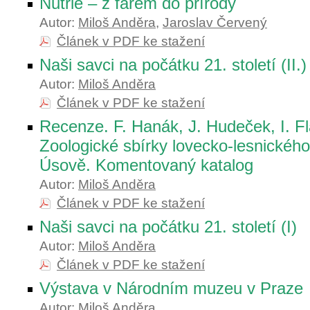
Nutrie – z farem do přírody
Autor:
Miloš Anděra
,
Jaroslav Červený
Článek v PDF ke stažení
Naši savci na počátku 21. století (II.)
Autor:
Miloš Anděra
Článek v PDF ke stažení
Recenze. F. Hanák, J. Hudeček, I. Fla
Zoologické sbírky lovecko-lesnickéh
Úsově. Komentovaný katalog
Autor:
Miloš Anděra
Článek v PDF ke stažení
Naši savci na počátku 21. století (I)
Autor:
Miloš Anděra
Článek v PDF ke stažení
Výstava v Národním muzeu v Praze
Autor:
Miloš Anděra