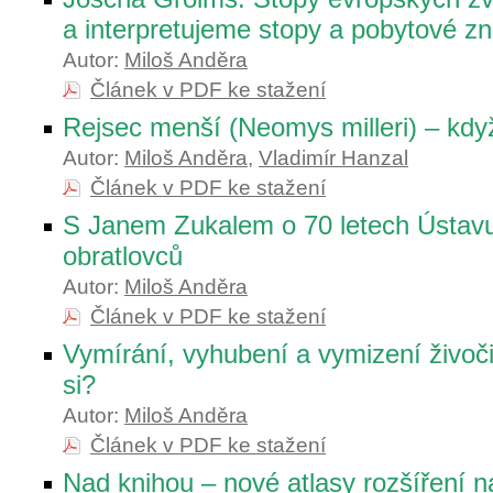
a interpretujeme stopy a pobytové z
Autor:
Miloš Anděra
Článek v PDF ke stažení
Rejsec menší (Neomys milleri) – když
Autor:
Miloš Anděra
,
Vladimír Hanzal
Článek v PDF ke stažení
S Janem Zukalem o 70 letech Ústavu
obratlovců
Autor:
Miloš Anděra
Článek v PDF ke stažení
Vymírání, vyhubení a vymizení živo
si?
Autor:
Miloš Anděra
Článek v PDF ke stažení
Nad knihou – nové atlasy rozšíření n