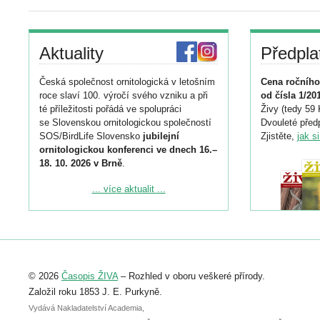
Aktuality
Předpla
Česká společnost ornitologická v letošním
Cena ročního
roce slaví 100. výročí svého vzniku a při
od čísla 1/20
té příležitosti pořádá ve spolupráci
Živy (tedy 59 
se Slovenskou ornitologickou společností
Dvouleté předp
SOS/BirdLife Slovensko
jubilejní
Zjistěte,
jak s
ornitologickou konferenci ve dnech 16.–
18. 10. 2026 v Brně
.
Podrobnější informace ke konferenci
... více aktualit ...
naleznete zde:
https://www.birdlife.cz/konference-2026/
Registrovat se můžete do 6. září.
Upozorňujeme, že termín pro odeslání
© 2026
Časopis ŽIVA
– Rozhled v oboru veškeré přírody.
abstraktu přihlášené přednášky nebo
posteru je už 30. června.
Založil roku 1853 J. E. Purkyně.
Vydává Nakladatelství Academia,