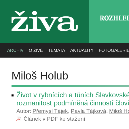
ROZHLE
živa
ARCHIV
O ŽIVĚ
TÉMATA
AKTUALITY
FOTOGALERI
Miloš Holub
Život v rybnících a tůních Slavkovsk
rozmanitost podmíněná činností člov
Autor:
Přemysl Tájek
,
Pavla Tájková
,
Miloš H
Článek v PDF ke stažení