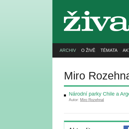
živa
ARCHIV
O ŽIVĚ
TÉMATA
AK
Miro Rozehna
Národní parky Chile a Arg
Autor:
Miro Rozehnal