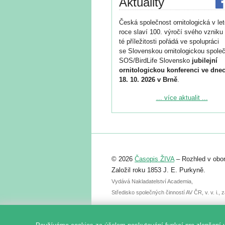
Aktuality
Česká společnost ornitologická v le
roce slaví 100. výročí svého vzniku 
té příležitosti pořádá ve spolupráci
se Slovenskou ornitologickou společ
SOS/BirdLife Slovensko
jubilejní
ornitologickou konferenci ve dnec
18. 10. 2026 v Brně
.
Podrobnější informace ke konferenc
... více aktualit ...
naleznete zde:
https://www.birdlife.cz/konference-2
Registrovat se můžete do 6. září.
Upozorňujeme, že termín pro odeslá
© 2026
Časopis ŽIVA
– Rozhled v obor
abstraktu přihlášené přednášky neb
posteru je už 30. června.
Založil roku 1853 J. E. Purkyně.
Vydává Nakladatelství Academia,
Středisko společných činností AV ČR, v. v. i.