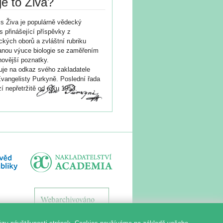
je to Živa?
s Živa je populárně vědecký
s přinášející příspěvky z
ických oborů a zvláštní rubriku
nou výuce biologie se zaměřením
novější poznatky.
je na odkaz svého zakladatele
vangelisty Purkyně. Poslední řada
í nepřetržitě od roku 1953.