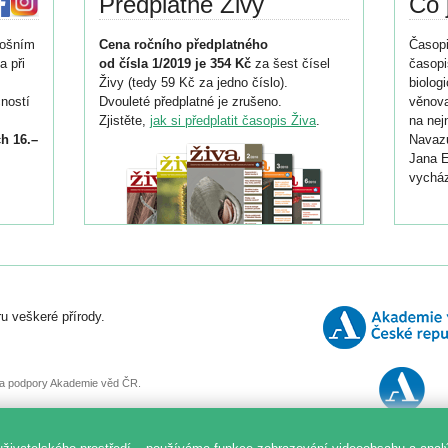
Předplatné Živy
Co 
tošním
Cena ročního předplatného
Časopi
a při
od čísla 1/2019 je 354 Kč
za šest čísel
časopi
Živy (tedy 59 Kč za jedno číslo).
biolog
ností
Dvouleté předplatné je zrušeno.
věnova
Zjistěte,
jak si předplatit časopis Živa
.
na nej
h 16.–
Navazu
Jana E
vycház
i
026/
ní
u veškeré přírody.
o
, za podpory Akademie věd ČR.