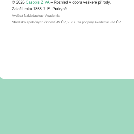
© 2026
Časopis ŽIVA
– Rozhled v oboru veškeré přírody.
abstraktu přihlášené přednášky nebo
posteru je už 30. června.
Založil roku 1853 J. E. Purkyně.
Vydává Nakladatelství Academia,
Středisko společných činností AV ČR, v. v. i., za podpory Akademie věd ČR.