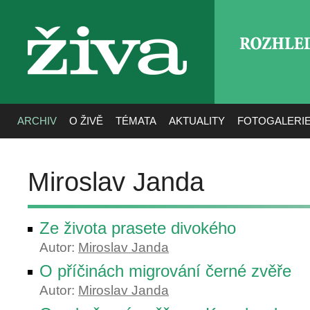
ROZHLE
živa
ARCHIV
O ŽIVĚ
TÉMATA
AKTUALITY
FOTOGALERI
Miroslav Janda
Ze života prasete divokého
Autor:
Miroslav Janda
O příčinách migrování černé zvěře
Autor:
Miroslav Janda