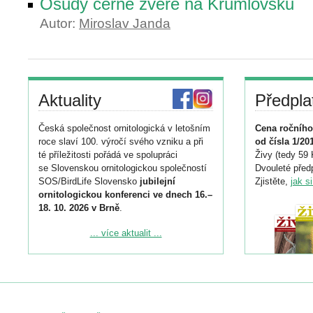
Osudy černé zvěře na Krumlovsku
Autor:
Miroslav Janda
Aktuality
Předpla
Česká společnost ornitologická v letošním
Cena ročního
roce slaví 100. výročí svého vzniku a při
od čísla 1/20
té příležitosti pořádá ve spolupráci
Živy (tedy 59 
se Slovenskou ornitologickou společností
Dvouleté předp
SOS/BirdLife Slovensko
jubilejní
Zjistěte,
jak s
ornitologickou konferenci ve dnech 16.–
18. 10. 2026 v Brně
.
Podrobnější informace ke konferenci
... více aktualit ...
naleznete zde:
https://www.birdlife.cz/konference-2026/
Registrovat se můžete do 6. září.
Upozorňujeme, že termín pro odeslání