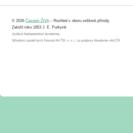
Registrovat se můžete do 6. září.
Upozorňujeme, že termín pro odeslání
© 2026
Časopis ŽIVA
– Rozhled v oboru veškeré přírody.
abstraktu přihlášené přednášky nebo
posteru je už 30. června.
Založil roku 1853 J. E. Purkyně.
Vydává Nakladatelství Academia,
Středisko společných činností AV ČR, v. v. i., za podpory Akademie věd ČR.