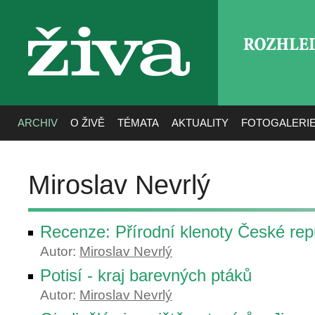
ROZHLE
živa
ARCHIV
O ŽIVĚ
TÉMATA
AKTUALITY
FOTOGALERI
Miroslav Nevrlý
Recenze: Přírodní klenoty České repu
Autor:
Miroslav Nevrlý
Potisí - kraj barevných ptáků
Autor:
Miroslav Nevrlý