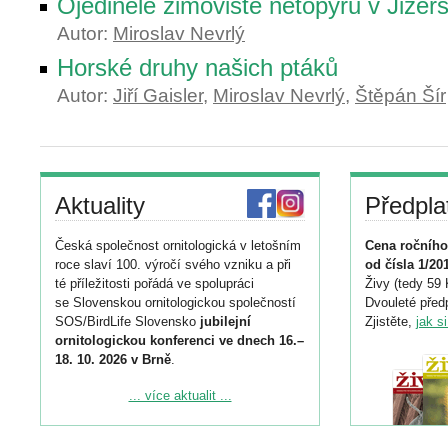
Ojedinělé zimoviště netopýrů v Jizer
Autor:
Miroslav Nevrlý
Horské druhy našich ptáků
Autor:
Jiří Gaisler
,
Miroslav Nevrlý
,
Štěpán Šír
Aktuality
Předpla
Česká společnost ornitologická v letošním
Cena ročního
roce slaví 100. výročí svého vzniku a při
od čísla 1/20
té příležitosti pořádá ve spolupráci
Živy (tedy 59 
se Slovenskou ornitologickou společností
Dvouleté předp
SOS/BirdLife Slovensko
jubilejní
Zjistěte,
jak s
ornitologickou konferenci ve dnech 16.–
18. 10. 2026 v Brně
.
Podrobnější informace ke konferenci
... více aktualit ...
naleznete zde:
https://www.birdlife.cz/konference-2026/