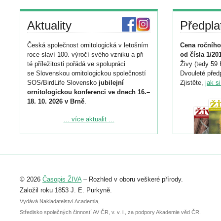
Aktuality
Předpla
Česká společnost ornitologická v letošním
Cena ročního
roce slaví 100. výročí svého vzniku a při
od čísla 1/20
té příležitosti pořádá ve spolupráci
Živy (tedy 59 
se Slovenskou ornitologickou společností
Dvouleté předp
SOS/BirdLife Slovensko
jubilejní
Zjistěte,
jak s
ornitologickou konferenci ve dnech 16.–
18. 10. 2026 v Brně
.
Podrobnější informace ke konferenci
... více aktualit ...
naleznete zde:
https://www.birdlife.cz/konference-2026/
Registrovat se můžete do 6. září.
Upozorňujeme, že termín pro odeslání
© 2026
Časopis ŽIVA
– Rozhled v oboru veškeré přírody.
abstraktu přihlášené přednášky nebo
posteru je už 30. června.
Založil roku 1853 J. E. Purkyně.
Vydává Nakladatelství Academia,
Středisko společných činností AV ČR, v. v. i., za podpory Akademie věd ČR.