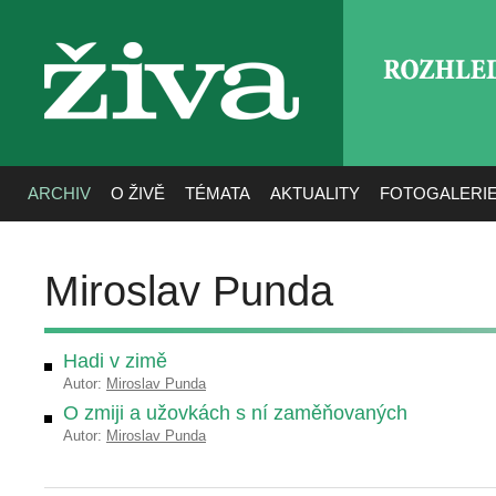
ROZHLE
živa
ARCHIV
O ŽIVĚ
TÉMATA
AKTUALITY
FOTOGALERI
Miroslav Punda
Hadi v zimě
Autor:
Miroslav Punda
O zmiji a užovkách s ní zaměňovaných
Autor:
Miroslav Punda