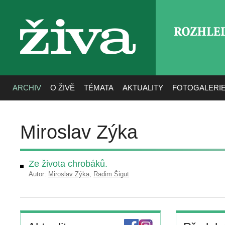
ROZHLE
živa
ARCHIV
O ŽIVĚ
TÉMATA
AKTUALITY
FOTOGALERI
Miroslav Zýka
Ze života chrobáků.
Autor:
Miroslav Zýka
,
Radim Šigut