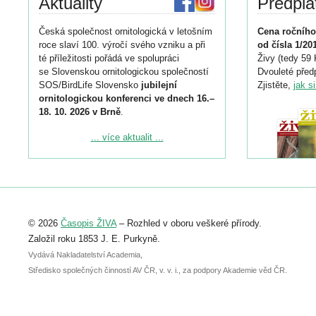
Aktuality
Předpla
Česká společnost ornitologická v letošním
Cena ročního
roce slaví 100. výročí svého vzniku a při
od čísla 1/20
té příležitosti pořádá ve spolupráci
Živy (tedy 59 
se Slovenskou ornitologickou společností
Dvouleté předp
SOS/BirdLife Slovensko
jubilejní
Zjistěte,
jak s
ornitologickou konferenci ve dnech 16.–
18. 10. 2026 v Brně
.
Podrobnější informace ke konferenci
... více aktualit ...
naleznete zde:
https://www.birdlife.cz/konference-2026/
Registrovat se můžete do 6. září.
Upozorňujeme, že termín pro odeslání
© 2026
Časopis ŽIVA
– Rozhled v oboru veškeré přírody.
abstraktu přihlášené přednášky nebo
posteru je už 30. června.
Založil roku 1853 J. E. Purkyně.
Vydává Nakladatelství Academia,
Středisko společných činností AV ČR, v. v. i., za podpory Akademie věd ČR.