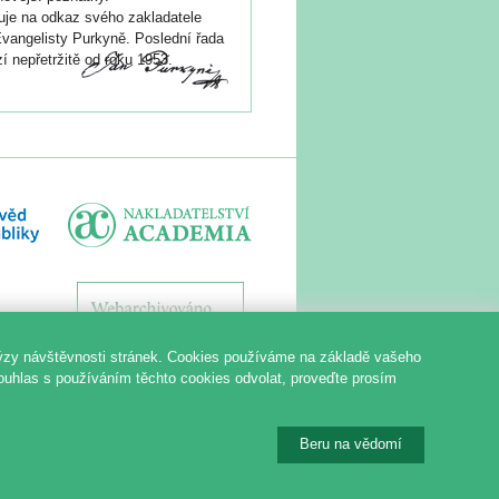
je na odkaz svého zakladatele
vangelisty Purkyně. Poslední řada
í nepřetržitě od roku 1953.
ýzy návštěvnosti stránek. Cookies používáme na základě vašeho
souhlas s používáním těchto cookies odvolat, proveďte prosím
Beru na vědomí