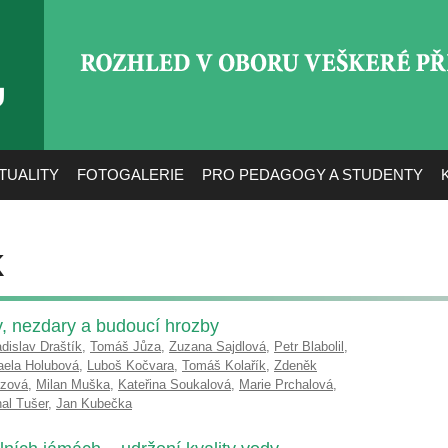
ROZHLED V OBORU VEŠ
TUALITY
FOTOGALERIE
PRO PEDAGOGY A STUDENTY
k
y, nezdary a budoucí hrozby
adislav Draštík
,
Tomáš Jůza
,
Zuzana Sajdlová
,
Petr Blabolil
,
aela Holubová
,
Luboš Kočvara
,
Tomáš Kolařík
,
Zdeněk
uzová
,
Milan Muška
,
Kateřina Soukalová
,
Marie Prchalová
,
al Tušer
,
Jan Kubečka