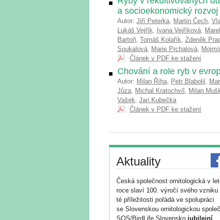
Ryby v rekultivovaných dů
a socioekonomický rozvoj
Autor:
Jiří Peterka
,
Martin Čech
,
Vl
Lukáš Vejřík
,
Ivana Vejříková
,
Mare
Bartoň
,
Tomáš Kolařík
,
Zdeněk Pra
Soukalová
,
Marie Prchalová
,
Mojmí
Článek v PDF ke stažení
Chování a role ryb v evro
Autor:
Milan Říha
,
Petr Blabolil
,
Mar
Jůza
,
Michal Kratochvíl
,
Milan Muš
Vašek
,
Jan Kubečka
Článek v PDF ke stažení
Aktuality
Česká společnost ornitologická v le
roce slaví 100. výročí svého vzniku 
té příležitosti pořádá ve spolupráci
se Slovenskou ornitologickou společ
SOS/BirdLife Slovensko
jubilejní