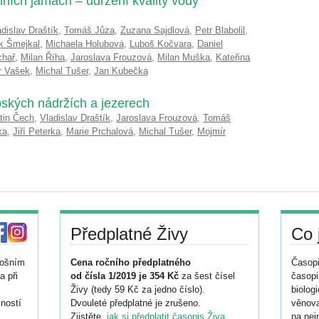
lních jámách – udržení kvality vody
adislav Draštík
,
Tomáš Jůza
,
Zuzana Sajdlová
,
Petr Blabolil
,
k Šmejkal
,
Michaela Holubová
,
Luboš Kočvara
,
Daniel
chař
,
Milan Říha
,
Jaroslava Frouzová
,
Milan Muška
,
Kateřina
r Vašek
,
Michal Tušer
,
Jan Kubečka
pských nádržích a jezerech
tin Čech
,
Vladislav Draštík
,
Jaroslava Frouzová
,
Tomáš
ka
,
Jiří Peterka
,
Marie Prchalová
,
Michal Tušer
,
Mojmír
Předplatné Živy
Co 
tošním
Cena ročního předplatného
Časopi
a při
od čísla 1/2019 je 354 Kč
za šest čísel
časopi
Živy (tedy 59 Kč za jedno číslo).
biolog
ností
Dvouleté předplatné je zrušeno.
věnova
Zjistěte,
jak si předplatit časopis Živa
.
na nej