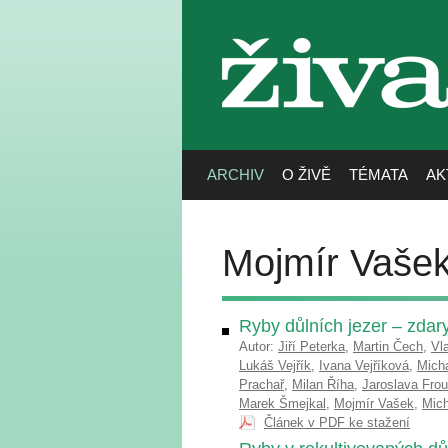
živa
ARCHIV
O ŽIVĚ
TÉMATA
AK
Mojmír Vaše
Ryby důlních jezer – zdar
Autor:
Jiří Peterka
,
Martin Čech
,
Vl
Lukáš Vejřík
,
Ivana Vejříková
,
Mich
Prachař
,
Milan Říha
,
Jaroslava Fro
Marek Šmejkal
,
Mojmír Vašek
,
Mich
Článek v PDF ke stažení