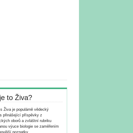
je to Živa?
s Živa je populárně vědecký
s přinášející příspěvky z
ických oborů a zvláštní rubriku
nou výuce biologie se zaměřením
novější poznatky.