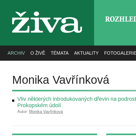
ROZHLE
živa
ARCHIV
O ŽIVĚ
TÉMATA
AKTUALITY
FOTOGALERI
Monika Vavřínková
Vliv některých introdukovaných dřevin na podros
Prokopském údolí
Autor:
Monika Vavřínková