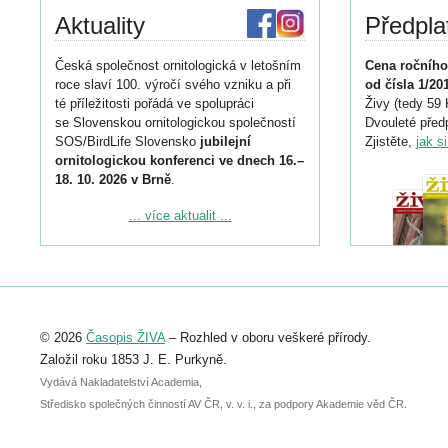
Aktuality
Předpla
Česká společnost ornitologická v letošním
Cena ročního
roce slaví 100. výročí svého vzniku a při
od čísla 1/20
té příležitosti pořádá ve spolupráci
Živy (tedy 59 
se Slovenskou ornitologickou společností
Dvouleté předp
SOS/BirdLife Slovensko
jubilejní
Zjistěte,
jak s
ornitologickou konferenci ve dnech 16.–
18. 10. 2026 v Brně
.
Podrobnější informace ke konferenci
... více aktualit ...
naleznete zde:
https://www.birdlife.cz/konference-2026/
Registrovat se můžete do 6. září.
Upozorňujeme, že termín pro odeslání
© 2026
Časopis ŽIVA
– Rozhled v oboru veškeré přírody.
abstraktu přihlášené přednášky nebo
posteru je už 30. června.
Založil roku 1853 J. E. Purkyně.
Vydává Nakladatelství Academia,
Středisko společných činností AV ČR, v. v. i., za podpory Akademie věd ČR.