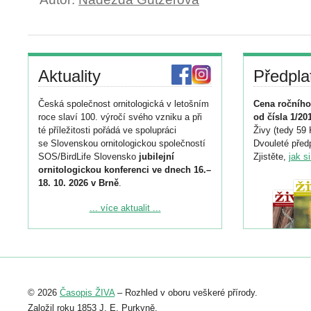
Aktuality
Předpla
Česká společnost ornitologická v letošním
Cena ročního
roce slaví 100. výročí svého vzniku a při
od čísla 1/20
té příležitosti pořádá ve spolupráci
Živy (tedy 59 
se Slovenskou ornitologickou společností
Dvouleté předp
SOS/BirdLife Slovensko
jubilejní
Zjistěte,
jak s
ornitologickou konferenci ve dnech 16.–
18. 10. 2026 v Brně
.
Podrobnější informace ke konferenci
... více aktualit ...
naleznete zde:
https://www.birdlife.cz/konference-2026/
Registrovat se můžete do 6. září.
Upozorňujeme, že termín pro odeslání
© 2026
Časopis ŽIVA
– Rozhled v oboru veškeré přírody.
abstraktu přihlášené přednášky nebo
posteru je už 30. června.
Založil roku 1853 J. E. Purkyně.