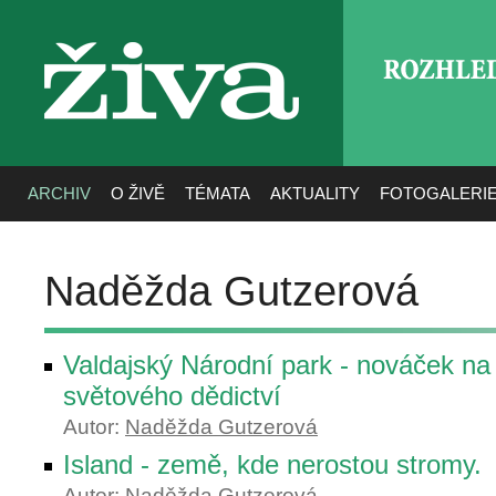
ROZHLE
živa
ARCHIV
O ŽIVĚ
TÉMATA
AKTUALITY
FOTOGALERI
Naděžda Gutzerová
Valdajský Národní park - nováček n
světového dědictví
Autor:
Naděžda Gutzerová
Island - země, kde nerostou stromy.
Autor:
Naděžda Gutzerová