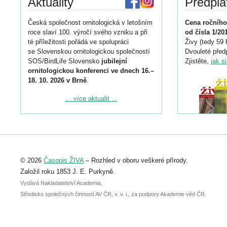
Aktuality
Předpla
Česká společnost ornitologická v letošním
Cena ročního
roce slaví 100. výročí svého vzniku a při
od čísla 1/20
té příležitosti pořádá ve spolupráci
Živy (tedy 59 
se Slovenskou ornitologickou společností
Dvouleté předp
SOS/BirdLife Slovensko
jubilejní
Zjistěte,
jak s
ornitologickou konferenci ve dnech 16.–
18. 10. 2026 v Brně
.
Podrobnější informace ke konferenci
... více aktualit ...
naleznete zde:
https://www.birdlife.cz/konference-2026/
Registrovat se můžete do 6. září.
Upozorňujeme, že termín pro odeslání
© 2026
Časopis ŽIVA
– Rozhled v oboru veškeré přírody.
abstraktu přihlášené přednášky nebo
posteru je už 30. června.
Založil roku 1853 J. E. Purkyně.
Vydává Nakladatelství Academia,
Středisko společných činností AV ČR, v. v. i., za podpory Akademie věd ČR.