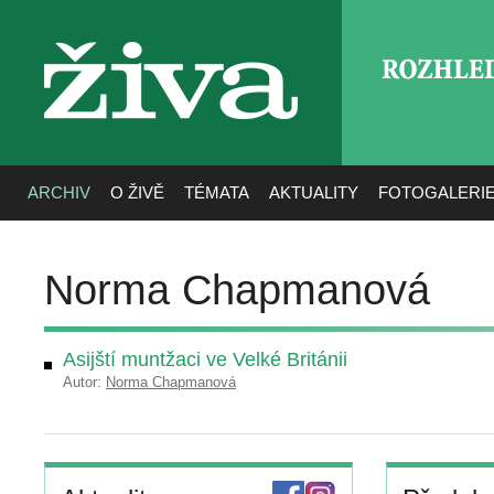
ROZHLE
živa
ARCHIV
O ŽIVĚ
TÉMATA
AKTUALITY
FOTOGALERI
Norma Chapmanová
Asijští muntžaci ve Velké Británii
Autor:
Norma Chapmanová