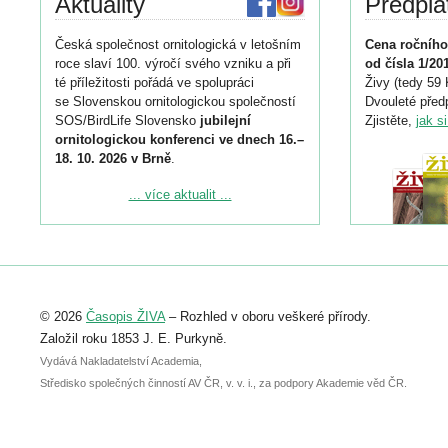
Aktuality
Předpla
Česká společnost ornitologická v letošním
Cena ročního
roce slaví 100. výročí svého vzniku a při
od čísla 1/20
té příležitosti pořádá ve spolupráci
Živy (tedy 59 
se Slovenskou ornitologickou společností
Dvouleté předp
SOS/BirdLife Slovensko
jubilejní
Zjistěte,
jak s
ornitologickou konferenci ve dnech 16.–
18. 10. 2026 v Brně
.
Podrobnější informace ke konferenci
... více aktualit ...
naleznete zde:
https://www.birdlife.cz/konference-2026/
Registrovat se můžete do 6. září.
Upozorňujeme, že termín pro odeslání
© 2026
Časopis ŽIVA
– Rozhled v oboru veškeré přírody.
abstraktu přihlášené přednášky nebo
posteru je už 30. června.
Založil roku 1853 J. E. Purkyně.
Vydává Nakladatelství Academia,
Středisko společných činností AV ČR, v. v. i., za podpory Akademie věd ČR.