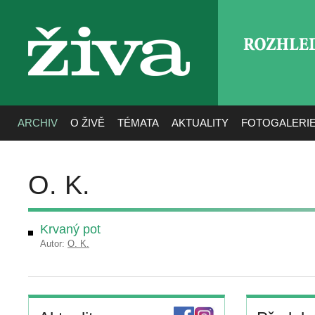
ROZHLE
živa
ARCHIV
O ŽIVĚ
TÉMATA
AKTUALITY
FOTOGALERI
O. K.
Krvaný pot
Autor:
O. K.