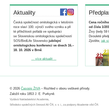
Aktuality
Předpla
Česká společnost ornitologická v letošním
Cena ročního
roce slaví 100. výročí svého vzniku a při
od čísla 1/20
té příležitosti pořádá ve spolupráci
Živy (tedy 59 
se Slovenskou ornitologickou společností
Dvouleté předp
SOS/BirdLife Slovensko
jubilejní
Zjistěte,
jak s
ornitologickou konferenci ve dnech 16.–
18. 10. 2026 v Brně
.
Podrobnější informace ke konferenci
... více aktualit ...
naleznete zde:
https://www.birdlife.cz/konference-2026/
Registrovat se můžete do 6. září.
Upozorňujeme, že termín pro odeslání
© 2026
Časopis ŽIVA
– Rozhled v oboru veškeré přírody.
abstraktu přihlášené přednášky nebo
posteru je už 30. června.
Založil roku 1853 J. E. Purkyně.
Vydává Nakladatelství Academia,
Středisko společných činností AV ČR, v. v. i., za podpory Akademie věd ČR.