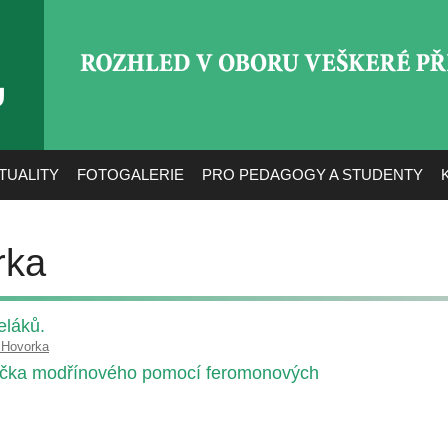
ROZHLED V OBORU VEŠ
TUALITY
FOTOGALERIE
PRO PEDAGOGY A STUDENTY
rka
láků.
 Hovorka
níčka modřínového pomocí feromonových