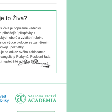
je to Živa?
s Živa je populárně vědecký
s přinášející příspěvky z
ických oborů a zvláštní rubriku
nou výuce biologie se zaměřením
novější poznatky.
je na odkaz svého zakladatele
vangelisty Purkyně. Poslední řada
í nepřetržitě od roku 1953.