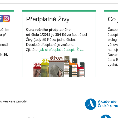
Předplatné Živy
Co 
tošním
Cena ročního předplatného
Časopi
a při
od čísla 1/2019 je 354 Kč
za šest čísel
časopi
Živy (tedy 59 Kč za jedno číslo).
biolog
ností
Dvouleté předplatné je zrušeno.
věnova
Zjistěte,
jak si předplatit časopis Živa
.
na nej
h 16.–
Navazu
Jana E
vycház
i
026/
ní
u veškeré přírody.
o