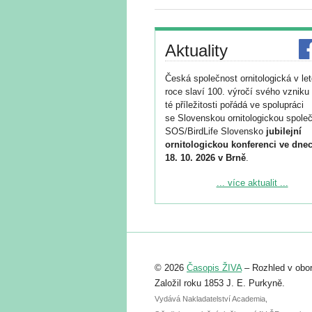
Aktuality
Česká společnost ornitologická v le
roce slaví 100. výročí svého vzniku 
té příležitosti pořádá ve spolupráci
se Slovenskou ornitologickou společ
SOS/BirdLife Slovensko
jubilejní
ornitologickou konferenci ve dnec
18. 10. 2026 v Brně
.
Podrobnější informace ke konferenc
... více aktualit ...
naleznete zde:
https://www.birdlife.cz/konference-2
Registrovat se můžete do 6. září.
Upozorňujeme, že termín pro odeslá
© 2026
Časopis ŽIVA
– Rozhled v obor
abstraktu přihlášené přednášky neb
posteru je už 30. června.
Založil roku 1853 J. E. Purkyně.
Vydává Nakladatelství Academia,