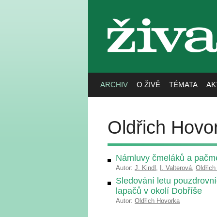
živa
ARCHIV
O ŽIVĚ
TÉMATA
AK
Oldřich Hovo
Námluvy čmeláků a pačme
Autor:
J. Kindl
,
I. Valterová
,
Oldřich
Sledování letu pouzdrov
lapačů v okolí Dobříše
Autor:
Oldřich Hovorka