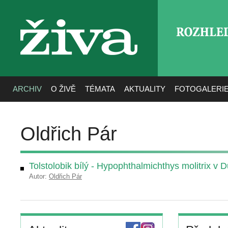
ROZHLE
živa
ARCHIV
O ŽIVĚ
TÉMATA
AKTUALITY
FOTOGALERI
Oldřich Pár
Tolstolobik bílý - Hypophthalmichthys molitrix v D
Autor:
Oldřich Pár