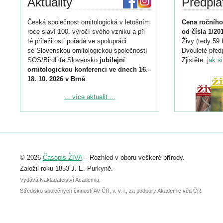
Aktuality
Předpla
Česká společnost ornitologická v letošním
Cena ročního
roce slaví 100. výročí svého vzniku a při
od čísla 1/20
té příležitosti pořádá ve spolupráci
Živy (tedy 59 
se Slovenskou ornitologickou společností
Dvouleté předp
SOS/BirdLife Slovensko
jubilejní
Zjistěte,
jak s
ornitologickou konferenci ve dnech 16.–
18. 10. 2026 v Brně
.
Podrobnější informace ke konferenci
... více aktualit ...
naleznete zde:
https://www.birdlife.cz/konference-2026/
Registrovat se můžete do 6. září.
Upozorňujeme, že termín pro odeslání
© 2026
Časopis ŽIVA
– Rozhled v oboru veškeré přírody.
abstraktu přihlášené přednášky nebo
posteru je už 30. června.
Založil roku 1853 J. E. Purkyně.
Vydává Nakladatelství Academia,
Středisko společných činností AV ČR, v. v. i., za podpory Akademie věd ČR.