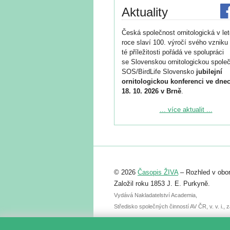
Aktuality
Česká společnost ornitologická v le
roce slaví 100. výročí svého vzniku 
té příležitosti pořádá ve spolupráci
se Slovenskou ornitologickou společ
SOS/BirdLife Slovensko
jubilejní
ornitologickou konferenci ve dnec
18. 10. 2026 v Brně
.
Podrobnější informace ke konferenc
... více aktualit ...
naleznete zde:
https://www.birdlife.cz/konference-2
Registrovat se můžete do 6. září.
Upozorňujeme, že termín pro odeslá
© 2026
Časopis ŽIVA
– Rozhled v obor
abstraktu přihlášené přednášky neb
posteru je už 30. června.
Založil roku 1853 J. E. Purkyně.
Vydává Nakladatelství Academia,
Středisko společných činností AV ČR, v. v. i.