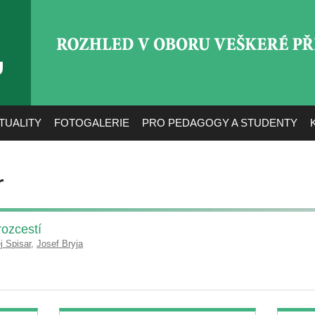
ROZHLED V OBORU VEŠ
TUALITY
FOTOGALERIE
PRO PEDAGOGY A STUDENTY
r
rozcestí
j Spisar
,
Josef Bryja