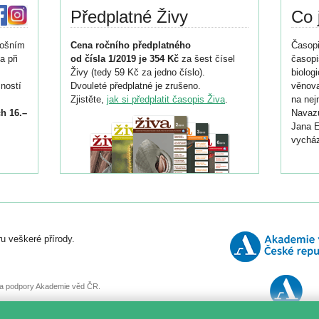
Předplatné Živy
Co 
tošním
Cena ročního předplatného
Časopi
a při
od čísla 1/2019 je 354 Kč
za šest čísel
časopi
Živy (tedy 59 Kč za jedno číslo).
biolog
ností
Dvouleté předplatné je zrušeno.
věnova
Zjistěte,
jak si předplatit časopis Živa
.
na nej
h 16.–
Navazu
Jana E
vycház
i
026/
ní
u veškeré přírody.
o
, za podpory Akademie věd ČR.