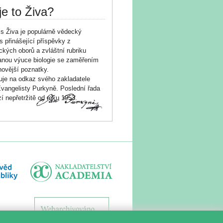
je to Živa?
s Živa je populárně vědecký
s přinášející příspěvky z
ických oborů a zvláštní rubriku
nou výuce biologie se zaměřením
novější poznatky.
je na odkaz svého zakladatele
vangelisty Purkyně. Poslední řada
í nepřetržitě od roku 1953.