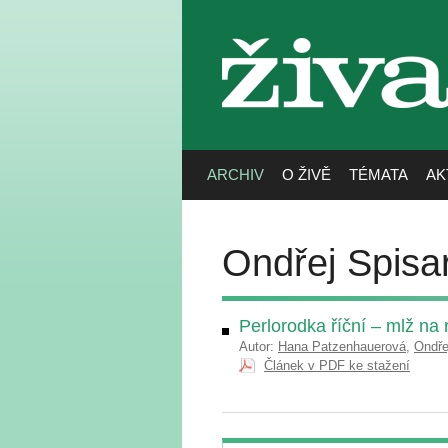
živa
ARCHIV
O ŽIVĚ
TÉMATA
AK
Ondřej Spisa
Perlorodka říční – mlž na 
Autor:
Hana Patzenhauerová
,
Ondře
Článek v PDF ke stažení