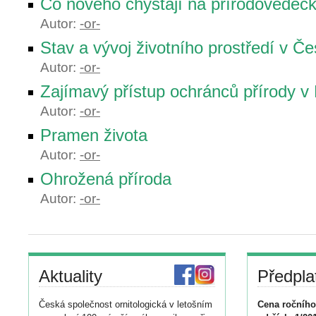
Co nového chystají na přírodovědeck
Autor:
-or-
Stav a vývoj životního prostředí v Č
Autor:
-or-
Zajímavý přístup ochránců přírody v 
Autor:
-or-
Pramen života
Autor:
-or-
Ohrožená příroda
Autor:
-or-
Aktuality
Předpla
Česká společnost ornitologická v letošním
Cena ročního