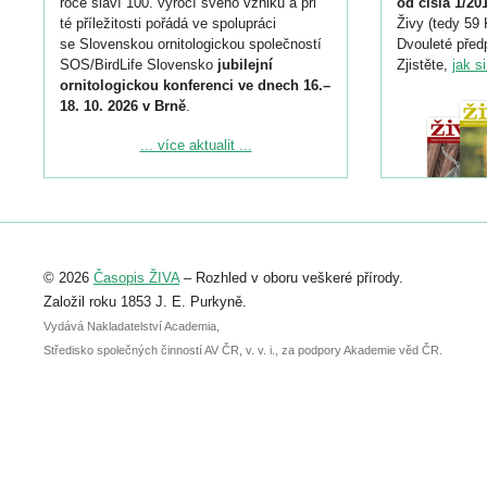
roce slaví 100. výročí svého vzniku a při
od čísla 1/20
té příležitosti pořádá ve spolupráci
Živy (tedy 59 
se Slovenskou ornitologickou společností
Dvouleté předp
SOS/BirdLife Slovensko
jubilejní
Zjistěte,
jak s
ornitologickou konferenci ve dnech 16.–
18. 10. 2026 v Brně
.
Podrobnější informace ke konferenci
... více aktualit ...
naleznete zde:
https://www.birdlife.cz/konference-2026/
Registrovat se můžete do 6. září.
Upozorňujeme, že termín pro odeslání
© 2026
Časopis ŽIVA
– Rozhled v oboru veškeré přírody.
abstraktu přihlášené přednášky nebo
posteru je už 30. června.
Založil roku 1853 J. E. Purkyně.
Vydává Nakladatelství Academia,
Středisko společných činností AV ČR, v. v. i., za podpory Akademie věd ČR.