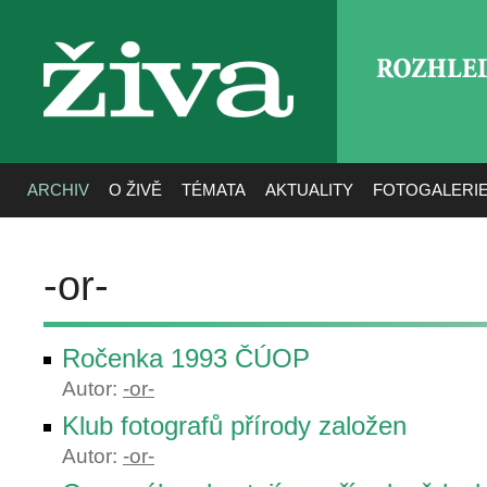
ROZHLE
živa
ARCHIV
O ŽIVĚ
TÉMATA
AKTUALITY
FOTOGALERI
-or-
Ročenka 1993 ČÚOP
Autor:
-or-
Klub fotografů přírody založen
Autor:
-or-