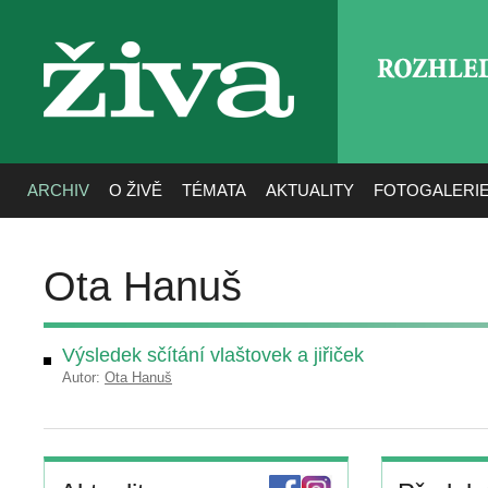
ROZHLE
živa
ARCHIV
O ŽIVĚ
TÉMATA
AKTUALITY
FOTOGALERI
Ota Hanuš
Výsledek sčítání vlaštovek a jiřiček
Autor:
Ota Hanuš