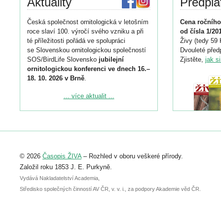
Aktuality
Předpla
Česká společnost ornitologická v letošním
Cena ročního
roce slaví 100. výročí svého vzniku a při
od čísla 1/20
té příležitosti pořádá ve spolupráci
Živy (tedy 59 
se Slovenskou ornitologickou společností
Dvouleté předp
SOS/BirdLife Slovensko
jubilejní
Zjistěte,
jak s
ornitologickou konferenci ve dnech 16.–
18. 10. 2026 v Brně
.
Podrobnější informace ke konferenci
... více aktualit ...
naleznete zde:
https://www.birdlife.cz/konference-2026/
Registrovat se můžete do 6. září.
Upozorňujeme, že termín pro odeslání
© 2026
Časopis ŽIVA
– Rozhled v oboru veškeré přírody.
abstraktu přihlášené přednášky nebo
posteru je už 30. června.
Založil roku 1853 J. E. Purkyně.
Vydává Nakladatelství Academia,
Středisko společných činností AV ČR, v. v. i., za podpory Akademie věd ČR.