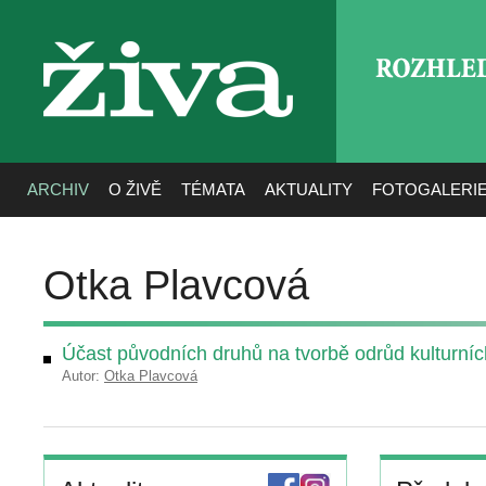
ROZHLE
živa
ARCHIV
O ŽIVĚ
TÉMATA
AKTUALITY
FOTOGALERI
Otka Plavcová
Účast původních druhů na tvorbě odrůd kulturníc
Autor:
Otka Plavcová