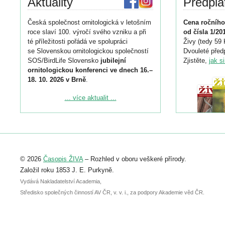
Aktuality
Předpla
Česká společnost ornitologická v letošním
Cena ročního
roce slaví 100. výročí svého vzniku a při
od čísla 1/20
té příležitosti pořádá ve spolupráci
Živy (tedy 59 
se Slovenskou ornitologickou společností
Dvouleté předp
SOS/BirdLife Slovensko
jubilejní
Zjistěte,
jak s
ornitologickou konferenci ve dnech 16.–
18. 10. 2026 v Brně
.
Podrobnější informace ke konferenci
... více aktualit ...
naleznete zde:
https://www.birdlife.cz/konference-2026/
Registrovat se můžete do 6. září.
Upozorňujeme, že termín pro odeslání
© 2026
Časopis ŽIVA
– Rozhled v oboru veškeré přírody.
abstraktu přihlášené přednášky nebo
posteru je už 30. června.
Založil roku 1853 J. E. Purkyně.
Vydává Nakladatelství Academia,
Středisko společných činností AV ČR, v. v. i., za podpory Akademie věd ČR.