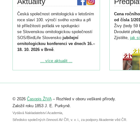
Aktuality
Předpla
Česká společnost ornitologická v letošním
Cena ročního
roce slaví 100. výročí svého vzniku a při
od čísla 1/20
té příležitosti pořádá ve spolupráci
Živy (tedy 59 
se Slovenskou ornitologickou společností
Dvouleté předp
SOS/BirdLife Slovensko
jubilejní
Zjistěte,
jak s
ornitologickou konferenci ve dnech 16.–
18. 10. 2026 v Brně
.
Podrobnější informace ke konferenci
... více aktualit ...
naleznete zde:
https://www.birdlife.cz/konference-2026/
Registrovat se můžete do 6. září.
Upozorňujeme, že termín pro odeslání
© 2026
Časopis ŽIVA
– Rozhled v oboru veškeré přírody.
abstraktu přihlášené přednášky nebo
posteru je už 30. června.
Založil roku 1853 J. E. Purkyně.
Vydává Nakladatelství Academia,
Středisko společných činností AV ČR, v. v. i., za podpory Akademie věd ČR.