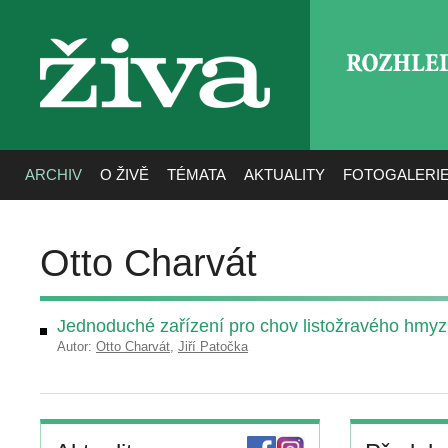
ROZHLE
živa
ARCHIV
O ŽIVĚ
TÉMATA
AKTUALITY
FOTOGALERI
Otto Charvát
Jednoduché zařízení pro chov listožravého hmy
Autor:
Otto Charvát
,
Jiří Patočka