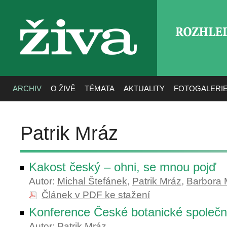
ROZHLE
živa
ARCHIV
O ŽIVĚ
TÉMATA
AKTUALITY
FOTOGALERI
Patrik Mráz
Kakost český – ohni, se mnou pojď
Autor:
Michal Štefánek
,
Patrik Mráz
,
Barbora 
Článek v PDF ke stažení
Konference České botanické společn
Autor:
Patrik Mráz