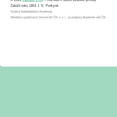
abstraktu přihlášené přednášky nebo
posteru je už 30. června.
Založil roku 1853 J. E. Purkyně.
Vydává Nakladatelství Academia,
Středisko společných činností AV ČR, v. v. i., za podpory Akademie věd ČR.