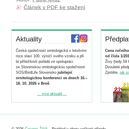
Článek v PDF ke stažení
Aktuality
Předpla
Česká společnost ornitologická v letošním
Cena ročního
roce slaví 100. výročí svého vzniku a při
od čísla 1/20
té příležitosti pořádá ve spolupráci
Živy (tedy 59 
se Slovenskou ornitologickou společností
Dvouleté předp
SOS/BirdLife Slovensko
jubilejní
Zjistěte,
jak s
ornitologickou konferenci ve dnech 16.–
18. 10. 2026 v Brně
.
Podrobnější informace ke konferenci
... více aktualit ...
naleznete zde:
https://www.birdlife.cz/konference-2026/
Registrovat se můžete do 6. září.
Upozorňujeme, že termín pro odeslání
© 2026
Časopis ŽIVA
– Rozhled v oboru veškeré přírody.