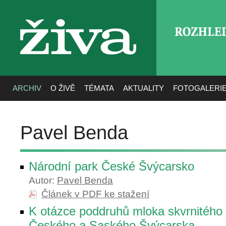
ROZHLE
živa
ARCHIV
O ŽIVĚ
TÉMATA
AKTUALITY
FOTOGALERI
Pavel Benda
Národní park České Švýcarsko
Autor:
Pavel Benda
Článek v PDF ke stažení
K otázce poddruhů mloka skvrnitého 
Českého a Saského Švýcarska