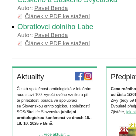
Autor:
Pavel Benda
Článek v PDF ke stažení
Obratlovci dolního Labe
Autor:
Pavel Benda
Článek v PDF ke stažení
Aktuality
Předpla
Česká společnost ornitologická v letošním
Cena ročního
roce slaví 100. výročí svého vzniku a při
od čísla 1/20
té příležitosti pořádá ve spolupráci
Živy (tedy 59 
se Slovenskou ornitologickou společností
Dvouleté předp
SOS/BirdLife Slovensko
jubilejní
Zjistěte,
jak s
ornitologickou konferenci ve dnech 16.–
18. 10. 2026 v Brně
.
Podrobnější informace ke konferenci
... více aktualit ...