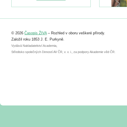
naleznete zde:
https://www.birdlife.cz/konference-2026/
Registrovat se můžete do 6. září.
Upozorňujeme, že termín pro odeslání
© 2026
Časopis ŽIVA
– Rozhled v oboru veškeré přírody.
abstraktu přihlášené přednášky nebo
posteru je už 30. června.
Založil roku 1853 J. E. Purkyně.
Vydává Nakladatelství Academia,
Středisko společných činností AV ČR, v. v. i., za podpory Akademie věd ČR.