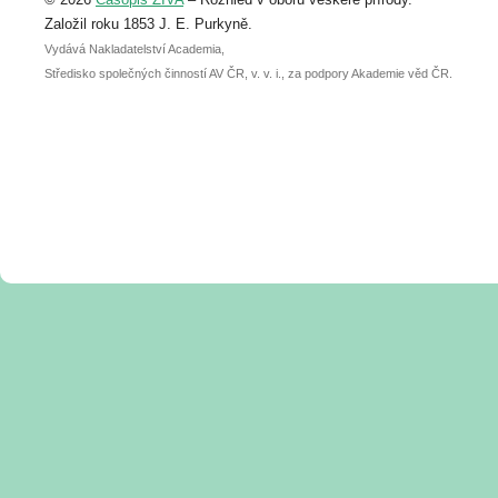
abstraktu přihlášené přednášky nebo
posteru je už 30. června.
Založil roku 1853 J. E. Purkyně.
Vydává Nakladatelství Academia,
Středisko společných činností AV ČR, v. v. i., za podpory Akademie věd ČR.