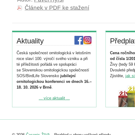
Článek v PDF ke stažení
Aktuality
Předpla
Česká společnost ornitologická v letošním
Cena ročního
roce slaví 100. výročí svého vzniku a při
od čísla 1/20
té příležitosti pořádá ve spolupráci
Živy (tedy 59 
se Slovenskou ornitologickou společností
Dvouleté předp
SOS/BirdLife Slovensko
jubilejní
Zjistěte,
jak s
ornitologickou konferenci ve dnech 16.–
18. 10. 2026 v Brně
.
Podrobnější informace ke konferenci
... více aktualit ...
naleznete zde:
https://www.birdlife.cz/konference-2026/
Registrovat se můžete do 6. září.
Upozorňujeme, že termín pro odeslání
© 2026
Časopis ŽIVA
– Rozhled v oboru veškeré přírody.