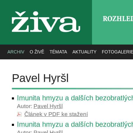
ROZHLE
živa
ARCHIV
O ŽIVĚ
TÉMATA
AKTUALITY
FOTOGALERI
Pavel Hyršl
Imunita hmyzu a dalších bezobratlých
Autor:
Pavel Hyršl
Článek v PDF ke stažení
Imunita hmyzu a dalších bezobratlých
Autor:
Pavel Hyršl