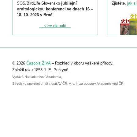
SOS/BirdLife Slovensko
jubilejní
Zjistěte,
jak s
ornitologickou konferenci ve dnech 16.–
18. 10. 2026 v Brně
.
Podrobnější informace ke konferenci
... více aktualit ...
naleznete zde:
https://www.birdlife.cz/konference-2026/
Registrovat se můžete do 6. září.
Upozorňujeme, že termín pro odeslání
© 2026
Časopis ŽIVA
– Rozhled v oboru veškeré přírody.
abstraktu přihlášené přednášky nebo
posteru je už 30. června.
Založil roku 1853 J. E. Purkyně.
Vydává Nakladatelství Academia,
Středisko společných činností AV ČR, v. v. i., za podpory Akademie věd ČR.