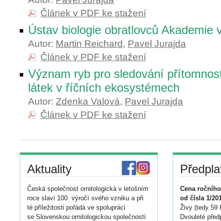
Článek v PDF ke stažení
Ústav biologie obratlovců Akademie vě
Autor:
Martin Reichard
,
Pavel Jurajda
Článek v PDF ke stažení
Význam ryb pro sledování přítomnost
látek v říčních ekosystémech
Autor:
Zdenka Valová
,
Pavel Jurajda
Článek v PDF ke stažení
Aktuality
Předpla
Česká společnost ornitologická v letošním
Cena ročního
roce slaví 100. výročí svého vzniku a při
od čísla 1/20
té příležitosti pořádá ve spolupráci
Živy (tedy 59 
se Slovenskou ornitologickou společností
Dvouleté předp