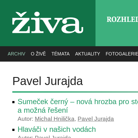
ROZHLE
živa
ARCHIV
O ŽIVĚ
TÉMATA
AKTUALITY
FOTOGALERI
Pavel Jurajda
Sumeček černý – nová hrozba pro st
a možná řešení
Autor:
Michal Hnilička
,
Pavel Jurajda
Hlaváči v našich vodách
Autor:
Pavel Jurajda