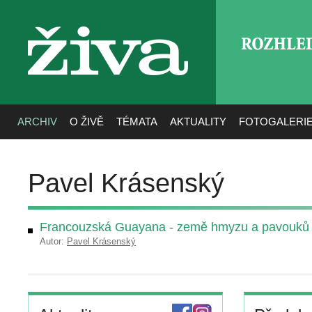
ROZHLE
živa
ARCHIV
O ŽIVĚ
TÉMATA
AKTUALITY
FOTOGALERI
Pavel Krásenský
Francouzská Guayana - země hmyzu a pavouků
Autor:
Pavel Krásenský