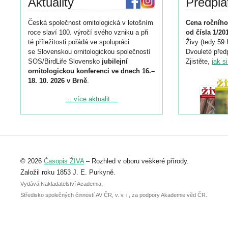
Aktuality
Předpla
Česká společnost ornitologická v letošním
Cena ročního
roce slaví 100. výročí svého vzniku a při
od čísla 1/20
té příležitosti pořádá ve spolupráci
Živy (tedy 59 
se Slovenskou ornitologickou společností
Dvouleté předp
SOS/BirdLife Slovensko
jubilejní
Zjistěte,
jak s
ornitologickou konferenci ve dnech 16.–
18. 10. 2026 v Brně
.
Podrobnější informace ke konferenci
... více aktualit ...
naleznete zde:
https://www.birdlife.cz/konference-2026/
Registrovat se můžete do 6. září.
Upozorňujeme, že termín pro odeslání
© 2026
Časopis ŽIVA
– Rozhled v oboru veškeré přírody.
abstraktu přihlášené přednášky nebo
posteru je už 30. června.
Založil roku 1853 J. E. Purkyně.
Vydává Nakladatelství Academia,
Středisko společných činností AV ČR, v. v. i., za podpory Akademie věd ČR.