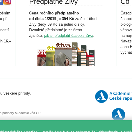
Předplatné Živy
Co 
tošním
Cena ročního předplatného
Časopi
a při
od čísla 1/2019 je 354 Kč
za šest čísel
časopi
Živy (tedy 59 Kč za jedno číslo).
biolog
ností
Dvouleté předplatné je zrušeno.
věnova
Zjistěte,
jak si předplatit časopis Živa
.
na nej
h 16.–
Navazu
Jana E
vycház
i
026/
ní
u veškeré přírody.
o
, za podpory Akademie věd ČR.