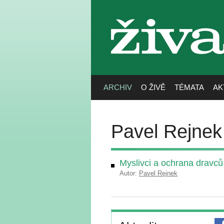
živa
ARCHIV
O ŽIVĚ
TÉMATA
AK
Pavel Rejnek
Myslivci a ochrana dravců 
Autor:
Pavel Rejnek