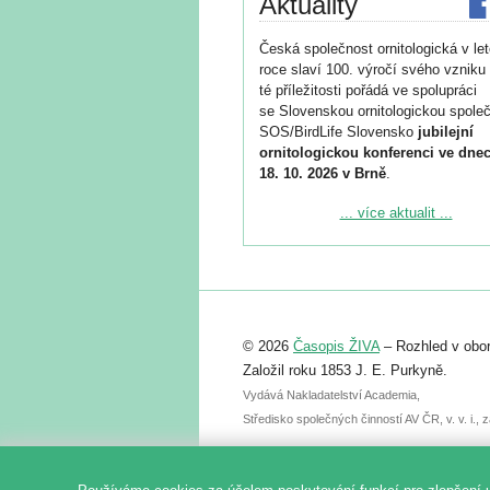
Aktuality
Česká společnost ornitologická v le
roce slaví 100. výročí svého vzniku 
té příležitosti pořádá ve spolupráci
se Slovenskou ornitologickou společ
SOS/BirdLife Slovensko
jubilejní
ornitologickou konferenci ve dnec
18. 10. 2026 v Brně
.
Podrobnější informace ke konferenc
... více aktualit ...
naleznete zde:
https://www.birdlife.cz/konference-2
Registrovat se můžete do 6. září.
Upozorňujeme, že termín pro odeslá
© 2026
Časopis ŽIVA
– Rozhled v obor
abstraktu přihlášené přednášky neb
posteru je už 30. června.
Založil roku 1853 J. E. Purkyně.
Vydává Nakladatelství Academia,
Středisko společných činností AV ČR, v. v. i.