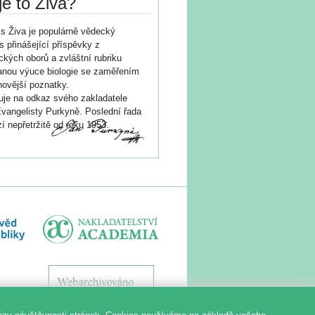
je to Živa?
s Živa je populárně vědecký
s přinášející příspěvky z
ických oborů a zvláštní rubriku
nou výuce biologie se zaměřením
novější poznatky.
je na odkaz svého zakladatele
vangelisty Purkyně. Poslední řada
í nepřetržitě od roku 1953.