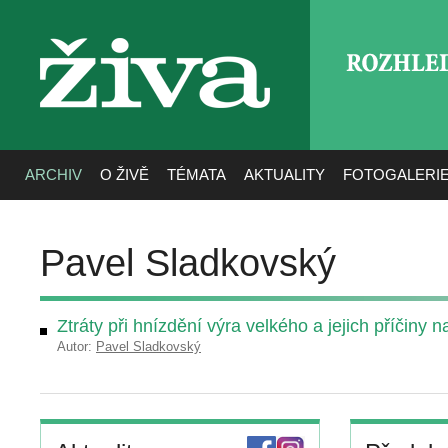
ROZHLE
živa
ARCHIV
O ŽIVĚ
TÉMATA
AKTUALITY
FOTOGALERI
Pavel Sladkovský
Ztráty při hnízdění výra velkého a jejich příčiny 
Autor:
Pavel Sladkovský