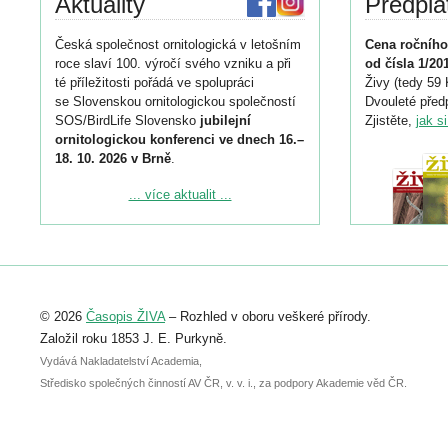
Aktuality
Předpla
Česká společnost ornitologická v letošním
Cena ročního
roce slaví 100. výročí svého vzniku a při
od čísla 1/20
té příležitosti pořádá ve spolupráci
Živy (tedy 59 
se Slovenskou ornitologickou společností
Dvouleté předp
SOS/BirdLife Slovensko
jubilejní
Zjistěte,
jak s
ornitologickou konferenci ve dnech 16.–
18. 10. 2026 v Brně
.
Podrobnější informace ke konferenci
... více aktualit ...
naleznete zde:
https://www.birdlife.cz/konference-2026/
Registrovat se můžete do 6. září.
Upozorňujeme, že termín pro odeslání
© 2026
Časopis ŽIVA
– Rozhled v oboru veškeré přírody.
abstraktu přihlášené přednášky nebo
posteru je už 30. června.
Založil roku 1853 J. E. Purkyně.
Vydává Nakladatelství Academia,
Středisko společných činností AV ČR, v. v. i., za podpory Akademie věd ČR.