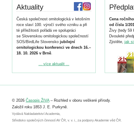
Aktuality
Předpla
Česká společnost ornitologická v letošním
Cena ročního
roce slaví 100. výročí svého vzniku a při
od čísla 1/20
té příležitosti pořádá ve spolupráci
Živy (tedy 59 
se Slovenskou ornitologickou společností
Dvouleté předp
SOS/BirdLife Slovensko
jubilejní
Zjistěte,
jak s
ornitologickou konferenci ve dnech 16.–
18. 10. 2026 v Brně
.
Podrobnější informace ke konferenci
... více aktualit ...
naleznete zde:
https://www.birdlife.cz/konference-2026/
Registrovat se můžete do 6. září.
Upozorňujeme, že termín pro odeslání
© 2026
Časopis ŽIVA
– Rozhled v oboru veškeré přírody.
abstraktu přihlášené přednášky nebo
posteru je už 30. června.
Založil roku 1853 J. E. Purkyně.
Vydává Nakladatelství Academia,
Středisko společných činností AV ČR, v. v. i., za podpory Akademie věd ČR.