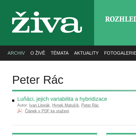
ROZHLE
živa
ARCHIV
O ŽIVĚ
TÉMATA
AKTUALITY
FOTOGALERI
Peter Rác
Luňáci, jejich variabilita a hybridizace
Autor:
Ivan Literák
,
Hynek Matušík
,
Peter Rác
Článek v PDF ke stažení