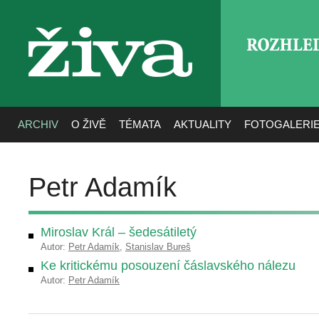
ROZHLE
živa
ARCHIV
O ŽIVĚ
TÉMATA
AKTUALITY
FOTOGALERI
Petr Adamík
Miroslav Král – šedesátiletý
Autor:
Petr Adamík
,
Stanislav Bureš
Ke kritickému posouzení čáslavského nálezu
Autor:
Petr Adamík