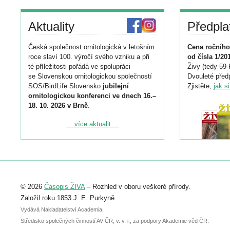
Aktuality
Předpla
Česká společnost ornitologická v letošním
Cena ročního
roce slaví 100. výročí svého vzniku a při
od čísla 1/20
té příležitosti pořádá ve spolupráci
Živy (tedy 59 
se Slovenskou ornitologickou společností
Dvouleté předp
SOS/BirdLife Slovensko
jubilejní
Zjistěte,
jak s
ornitologickou konferenci ve dnech 16.–
18. 10. 2026 v Brně
.
Podrobnější informace ke konferenci
... více aktualit ...
naleznete zde:
https://www.birdlife.cz/konference-2026/
Registrovat se můžete do 6. září.
Upozorňujeme, že termín pro odeslání
© 2026
Časopis ŽIVA
– Rozhled v oboru veškeré přírody.
abstraktu přihlášené přednášky nebo
posteru je už 30. června.
Založil roku 1853 J. E. Purkyně.
Vydává Nakladatelství Academia,
Středisko společných činností AV ČR, v. v. i., za podpory Akademie věd ČR.