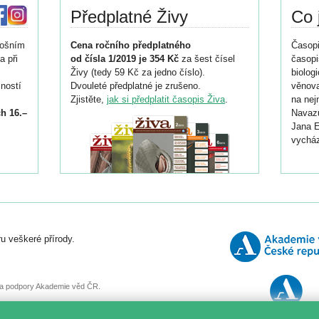
Předplatné Živy
Co 
tošním
Cena ročního předplatného
Časopi
a při
od čísla 1/2019 je 354 Kč
za šest čísel
časopi
Živy (tedy 59 Kč za jedno číslo).
biolog
ností
Dvouleté předplatné je zrušeno.
věnova
Zjistěte,
jak si předplatit časopis Živa
.
na nej
h 16.–
Navazu
Jana E
vycház
i
026/
ní
u veškeré přírody.
o
, za podpory Akademie věd ČR.