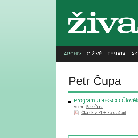
živa
ARCHIV
O ŽIVĚ
TÉMATA
AK
Petr Čupa
Program UNESCO Člověk 
Autor:
Petr Čupa
Článek v PDF ke stažení