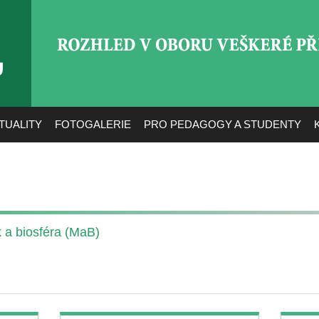
ROZHLED V OBORU VEŠ
TUALITY
FOTOGALERIE
PRO PEDAGOGY A STUDENTY
a biosféra (MaB)