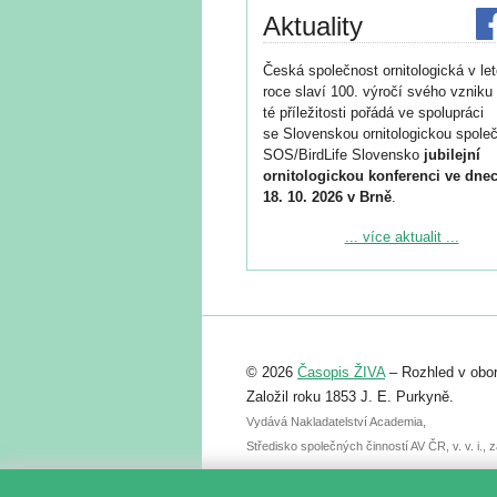
Aktuality
Česká společnost ornitologická v le
roce slaví 100. výročí svého vzniku 
té příležitosti pořádá ve spolupráci
se Slovenskou ornitologickou společ
SOS/BirdLife Slovensko
jubilejní
ornitologickou konferenci ve dnec
18. 10. 2026 v Brně
.
Podrobnější informace ke konferenc
... více aktualit ...
naleznete zde:
https://www.birdlife.cz/konference-2
Registrovat se můžete do 6. září.
Upozorňujeme, že termín pro odeslá
© 2026
Časopis ŽIVA
– Rozhled v obor
abstraktu přihlášené přednášky neb
posteru je už 30. června.
Založil roku 1853 J. E. Purkyně.
Vydává Nakladatelství Academia,
Středisko společných činností AV ČR, v. v. i.