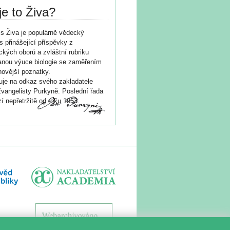
je to Živa?
s Živa je populárně vědecký
s přinášející příspěvky z
ických oborů a zvláštní rubriku
nou výuce biologie se zaměřením
novější poznatky.
je na odkaz svého zakladatele
vangelisty Purkyně. Poslední řada
í nepřetržitě od roku 1953.