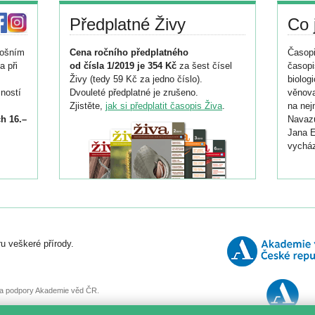
Předplatné Živy
Co 
tošním
Cena ročního předplatného
Časopi
a při
od čísla 1/2019 je 354 Kč
za šest čísel
časopi
Živy (tedy 59 Kč za jedno číslo).
biolog
ností
Dvouleté předplatné je zrušeno.
věnova
Zjistěte,
jak si předplatit časopis Živa
.
na nej
h 16.–
Navazu
Jana E
vycház
i
026/
ní
u veškeré přírody.
o
, za podpory Akademie věd ČR.