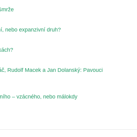
Smrže
í, nebo expanzivní druh?
kách?
áč, Rudolf Macek a Jan Dolanský: Pavouci
epního – vzácného, nebo málokdy