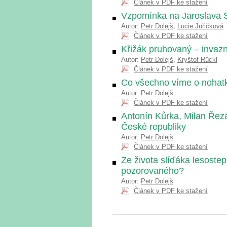
Článek v PDF ke stažení
Vzpomínka na Jaroslava 
Autor:
Petr Dolejš
,
Lucie Juřičková
Článek v PDF ke stažení
Křižák pruhovaný – invazn
Autor:
Petr Dolejš
,
Kryštof Rückl
Článek v PDF ke stažení
Co všechno víme o nohat
Autor:
Petr Dolejš
Článek v PDF ke stažení
Antonín Kůrka, Milan Řez
České republiky
Autor:
Petr Dolejš
Článek v PDF ke stažení
Ze života slíďáka lesost
pozorovaného?
Autor:
Petr Dolejš
Článek v PDF ke stažení