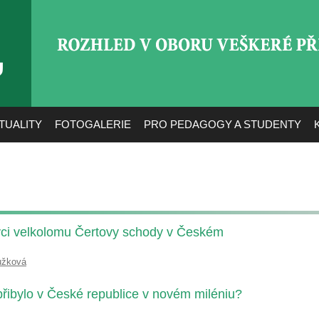
ROZHLED V OBORU VEŠ
TUALITY
FOTOGALERIE
PRO PEDAGOGY A STUDENTY
vci velkolomu Čertovy schody v Českém
užková
řibylo v České republice v novém miléniu?