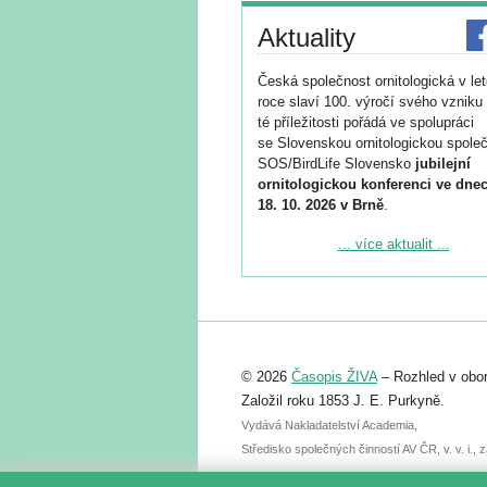
Aktuality
Česká společnost ornitologická v le
roce slaví 100. výročí svého vzniku 
té příležitosti pořádá ve spolupráci
se Slovenskou ornitologickou společ
SOS/BirdLife Slovensko
jubilejní
ornitologickou konferenci ve dnec
18. 10. 2026 v Brně
.
Podrobnější informace ke konferenc
... více aktualit ...
naleznete zde:
https://www.birdlife.cz/konference-2
Registrovat se můžete do 6. září.
Upozorňujeme, že termín pro odeslá
© 2026
Časopis ŽIVA
– Rozhled v obor
abstraktu přihlášené přednášky neb
posteru je už 30. června.
Založil roku 1853 J. E. Purkyně.
Vydává Nakladatelství Academia,
Středisko společných činností AV ČR, v. v. i.