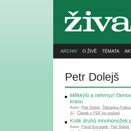
živa
ARCHIV
O ŽIVĚ
TÉMATA
AK
Petr Dolejš
Měkkýši a nehmyzí členo
krasu
Autor:
Petr Dolejš
,
Štěpánka Podro
Článek v PDF ke stažení
Kolik druhů mnohonožek p
Autor:
Pavel Kocourek
,
Petr Dolejš