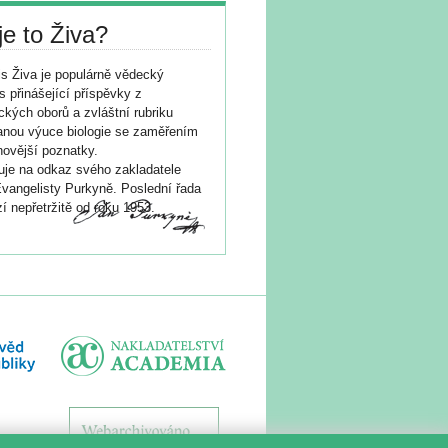
je to Živa?
s Živa je populárně vědecký
s přinášející příspěvky z
ických oborů a zvláštní rubriku
nou výuce biologie se zaměřením
novější poznatky.
je na odkaz svého zakladatele
vangelisty Purkyně. Poslední řada
í nepřetržitě od roku 1953.