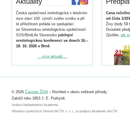
Aktuality
Předpla
Česká společnost ornitologická v letošním
Cena ročního
roce slaví 100. výročí svého vzniku a při
od čísla 1/20
té příležitosti pořádá ve spolupráci
Živy (tedy 59 
se Slovenskou ornitologickou společností
Dvouleté předp
SOS/BirdLife Slovensko
jubilejní
Zjistěte,
jak s
ornitologickou konferenci ve dnech 16.–
18. 10. 2026 v Brně
.
Podrobnější informace ke konferenci
... více aktualit ...
naleznete zde:
https://www.birdlife.cz/konference-2026/
Registrovat se můžete do 6. září.
Upozorňujeme, že termín pro odeslání
© 2026
Časopis ŽIVA
– Rozhled v oboru veškeré přírody.
abstraktu přihlášené přednášky nebo
posteru je už 30. června.
Založil roku 1853 J. E. Purkyně.
Vydává Nakladatelství Academia,
Středisko společných činností AV ČR, v. v. i., za podpory Akademie věd ČR.