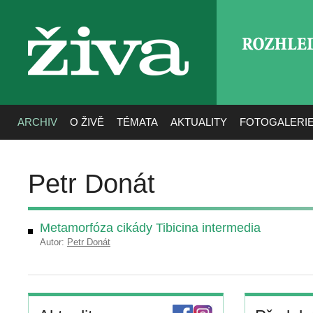
ROZHLE
živa
ARCHIV
O ŽIVĚ
TÉMATA
AKTUALITY
FOTOGALERI
Petr Donát
Metamorfóza cikády Tibicina intermedia
Autor:
Petr Donát