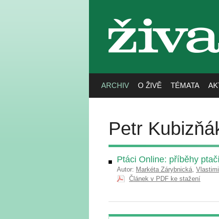
živa
ARCHIV
O ŽIVĚ
TÉMATA
AK
Petr Kubizňá
Ptáci Online: příběhy pta
Autor:
Markéta Zárybnická
,
Vlastim
Článek v PDF ke stažení