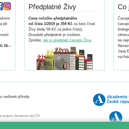
Předplatné Živy
Co 
tošním
Cena ročního předplatného
Časopi
a při
od čísla 1/2019 je 354 Kč
za šest čísel
časopi
Živy (tedy 59 Kč za jedno číslo).
biolog
ností
Dvouleté předplatné je zrušeno.
věnova
Zjistěte,
jak si předplatit časopis Živa
.
na nej
h 16.–
Navazu
Jana E
vycház
i
026/
ní
u veškeré přírody.
o
, za podpory Akademie věd ČR.