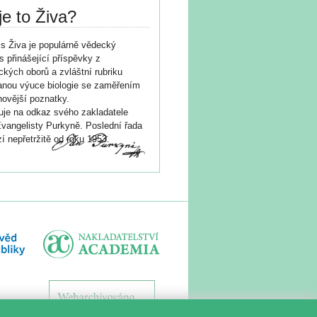
je to Živa?
s Živa je populárně vědecký
s přinášející příspěvky z
ických oborů a zvláštní rubriku
nou výuce biologie se zaměřením
novější poznatky.
je na odkaz svého zakladatele
vangelisty Purkyně. Poslední řada
í nepřetržitě od roku 1953.