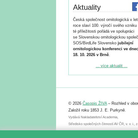
Aktuality
Česká společnost ornitologická v le
roce slaví 100. výročí svého vzniku 
té příležitosti pořádá ve spolupráci
se Slovenskou ornitologickou společ
SOS/BirdLife Slovensko
jubilejní
ornitologickou konferenci ve dnec
18. 10. 2026 v Brně
.
Podrobnější informace ke konferenc
... více aktualit ...
naleznete zde:
https://www.birdlife.cz/konference-2
Registrovat se můžete do 6. září.
Upozorňujeme, že termín pro odeslá
© 2026
Časopis ŽIVA
– Rozhled v obor
abstraktu přihlášené přednášky neb
posteru je už 30. června.
Založil roku 1853 J. E. Purkyně.
Vydává Nakladatelství Academia,
Středisko společných činností AV ČR, v. v. i.