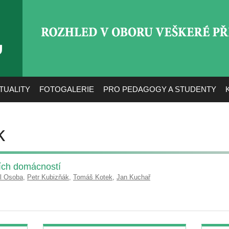
ROZHLED V OBORU VEŠ
TUALITY
FOTOGALERIE
PRO PEDAGOGY A STUDENTY
k
čích domácností
il Osoba
,
Petr Kubizňák
,
Tomáš Kotek
,
Jan Kuchař