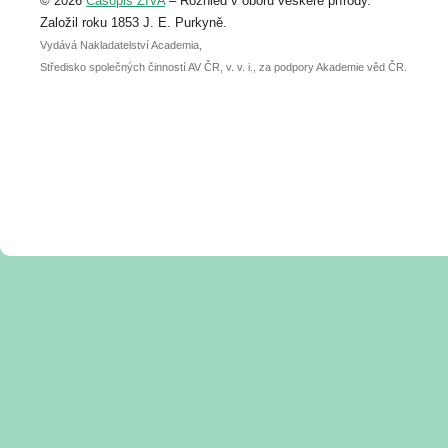
© 2026
Časopis ŽIVA
– Rozhled v oboru veškeré přírody.
abstraktu přihlášené přednášky nebo
posteru je už 30. června.
Založil roku 1853 J. E. Purkyně.
Vydává Nakladatelství Academia,
Středisko společných činností AV ČR, v. v. i., za podpory Akademie věd ČR.