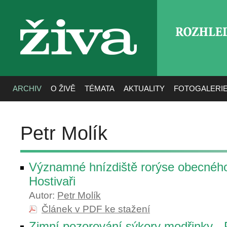
ROZHLE
živa
ARCHIV
O ŽIVĚ
TÉMATA
AKTUALITY
FOTOGALERI
Petr Molík
Významné hnízdiště rorýse obecného
Hostivaři
Autor:
Petr Molík
Článek v PDF ke stažení
Zimní pozorování sýkory modřinky - 