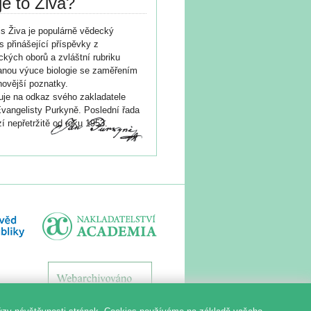
je to Živa?
s Živa je populárně vědecký
s přinášející příspěvky z
ických oborů a zvláštní rubriku
nou výuce biologie se zaměřením
novější poznatky.
je na odkaz svého zakladatele
vangelisty Purkyně. Poslední řada
í nepřetržitě od roku 1953.