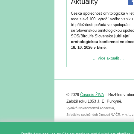
Aktuality
Česká společnost ornitologická v le
roce slaví 100. výročí svého vzniku 
té příležitosti pořádá ve spolupráci
se Slovenskou ornitologickou společ
SOS/BirdLife Slovensko
jubilejní
ornitologickou konferenci ve dnec
18. 10. 2026 v Brně
.
Podrobnější informace ke konferenc
... více aktualit ...
naleznete zde:
https://www.birdlife.cz/konference-2
Registrovat se můžete do 6. září.
Upozorňujeme, že termín pro odeslá
© 2026
Časopis ŽIVA
– Rozhled v obor
abstraktu přihlášené přednášky neb
posteru je už 30. června.
Založil roku 1853 J. E. Purkyně.
Vydává Nakladatelství Academia,
Středisko společných činností AV ČR, v. v. i.