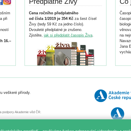
Předplatné Živy
Co 
tošním
Cena ročního předplatného
Časopi
a při
od čísla 1/2019 je 354 Kč
za šest čísel
časopi
Živy (tedy 59 Kč za jedno číslo).
biolog
ností
Dvouleté předplatné je zrušeno.
věnova
Zjistěte,
jak si předplatit časopis Živa
.
na nej
h 16.–
Navazu
Jana E
vycház
i
026/
ní
u veškeré přírody.
o
, za podpory Akademie věd ČR.