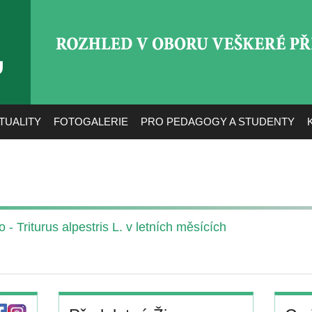
ROZHLED V OBORU VEŠ
TUALITY
FOTOGALERIE
PRO PEDAGOGY A STUDENTY
- Triturus alpestris L. v letních měsících