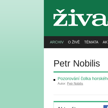
živa
ARCHIV
O ŽIVĚ
TÉMATA
AK
Petr Nobilis
Pozorování čolka horského 
Autor:
Petr Nobilis