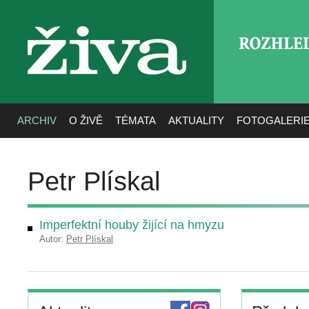
ROZHLE
živa
ARCHIV
O ŽIVĚ
TÉMATA
AKTUALITY
FOTOGALERI
Petr Plískal
Imperfektní houby žijící na hmyzu
Autor:
Petr Plískal