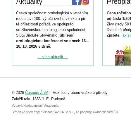
Aktuality
Předpla
Česká společnost ornitologická v letošním
Cena ročního
roce slaví 100. výročí svého vzniku a při
od čísla 1/20
té příležitosti pořádá ve spolupráci
Živy (tedy 59 
se Slovenskou ornitologickou společností
Dvouleté předp
SOS/BirdLife Slovensko
jubilejní
Zjistěte,
jak s
ornitologickou konferenci ve dnech 16.–
18. 10. 2026 v Brně
.
Podrobnější informace ke konferenci
... více aktualit ...
naleznete zde:
https://www.birdlife.cz/konference-2026/
Registrovat se můžete do 6. září.
Upozorňujeme, že termín pro odeslání
© 2026
Časopis ŽIVA
– Rozhled v oboru veškeré přírody.
abstraktu přihlášené přednášky nebo
posteru je už 30. června.
Založil roku 1853 J. E. Purkyně.
Vydává Nakladatelství Academia,
Středisko společných činností AV ČR, v. v. i., za podpory Akademie věd ČR.