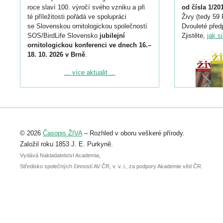
roce slaví 100. výročí svého vzniku a při
od čísla 1/20
té příležitosti pořádá ve spolupráci
Živy (tedy 59 
se Slovenskou ornitologickou společností
Dvouleté předp
SOS/BirdLife Slovensko
jubilejní
Zjistěte,
jak s
ornitologickou konferenci ve dnech 16.–
18. 10. 2026 v Brně
.
Podrobnější informace ke konferenci
... více aktualit ...
naleznete zde:
https://www.birdlife.cz/konference-2026/
Registrovat se můžete do 6. září.
Upozorňujeme, že termín pro odeslání
© 2026
Časopis ŽIVA
– Rozhled v oboru veškeré přírody.
abstraktu přihlášené přednášky nebo
posteru je už 30. června.
Založil roku 1853 J. E. Purkyně.
Vydává Nakladatelství Academia,
Středisko společných činností AV ČR, v. v. i., za podpory Akademie věd ČR.