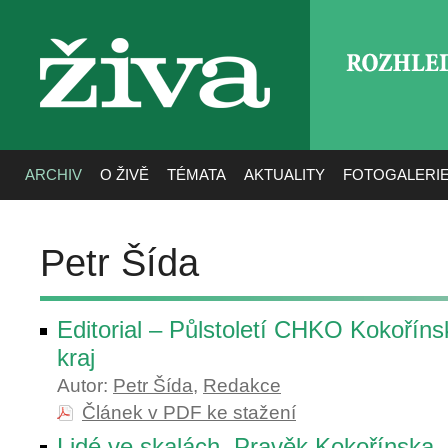
ROZHLE
živa
ARCHIV
O ŽIVĚ
TÉMATA
AKTUALITY
FOTOGALERI
Petr Šída
Editorial – Půlstoletí CHKO Kokořín
kraj
Autor:
Petr Šída
,
Redakce
Článek v PDF ke stažení
Lidé ve skalách. Pravěk Kokořínska