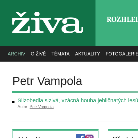
ROZHLE
živa
ARCHIV
O ŽIVĚ
TÉMATA
AKTUALITY
FOTOGALERI
Petr Vampola
Slizobedla slzivá, vzácná houba jehličnatých les
Autor:
Petr Vampola