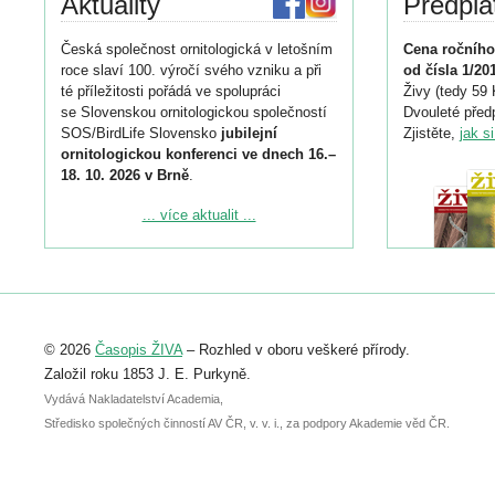
Aktuality
Předpla
Česká společnost ornitologická v letošním
Cena ročního
roce slaví 100. výročí svého vzniku a při
od čísla 1/20
té příležitosti pořádá ve spolupráci
Živy (tedy 59 
se Slovenskou ornitologickou společností
Dvouleté předp
SOS/BirdLife Slovensko
jubilejní
Zjistěte,
jak s
ornitologickou konferenci ve dnech 16.–
18. 10. 2026 v Brně
.
Podrobnější informace ke konferenci
... více aktualit ...
naleznete zde:
https://www.birdlife.cz/konference-2026/
Registrovat se můžete do 6. září.
Upozorňujeme, že termín pro odeslání
© 2026
Časopis ŽIVA
– Rozhled v oboru veškeré přírody.
abstraktu přihlášené přednášky nebo
posteru je už 30. června.
Založil roku 1853 J. E. Purkyně.
Vydává Nakladatelství Academia,
Středisko společných činností AV ČR, v. v. i., za podpory Akademie věd ČR.