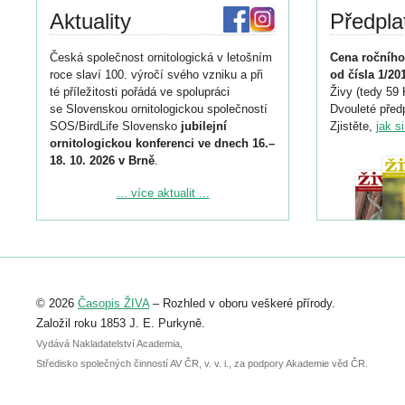
Aktuality
Předpla
Česká společnost ornitologická v letošním
Cena ročního
roce slaví 100. výročí svého vzniku a při
od čísla 1/20
té příležitosti pořádá ve spolupráci
Živy (tedy 59 
se Slovenskou ornitologickou společností
Dvouleté předp
SOS/BirdLife Slovensko
jubilejní
Zjistěte,
jak s
ornitologickou konferenci ve dnech 16.–
18. 10. 2026 v Brně
.
Podrobnější informace ke konferenci
... více aktualit ...
naleznete zde:
https://www.birdlife.cz/konference-2026/
Registrovat se můžete do 6. září.
Upozorňujeme, že termín pro odeslání
© 2026
Časopis ŽIVA
– Rozhled v oboru veškeré přírody.
abstraktu přihlášené přednášky nebo
posteru je už 30. června.
Založil roku 1853 J. E. Purkyně.
Vydává Nakladatelství Academia,
Středisko společných činností AV ČR, v. v. i., za podpory Akademie věd ČR.