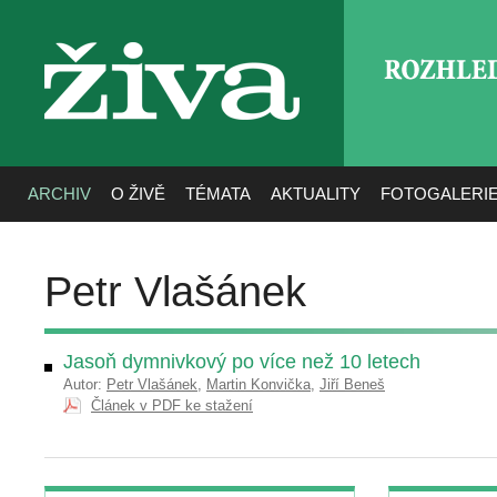
ROZHLE
živa
ARCHIV
O ŽIVĚ
TÉMATA
AKTUALITY
FOTOGALERI
Petr Vlašánek
Jasoň dymnivkový po více než 10 letech
Autor:
Petr Vlašánek
,
Martin Konvička
,
Jiří Beneš
Článek v PDF ke stažení