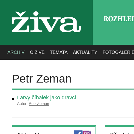
ROZHLE
živa
ARCHIV
O ŽIVĚ
TÉMATA
AKTUALITY
FOTOGALERI
Petr Zeman
Larvy číhalek jako dravci
Autor:
Petr Zeman