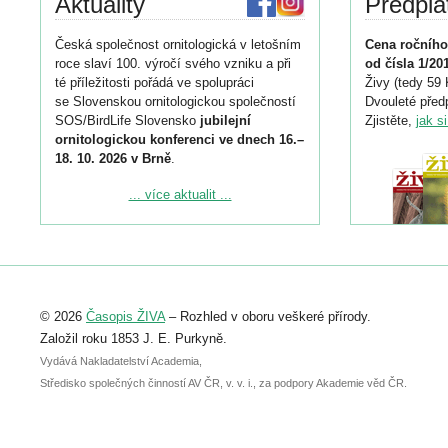
Aktuality
Předpla
Česká společnost ornitologická v letošním
Cena ročního
roce slaví 100. výročí svého vzniku a při
od čísla 1/20
té příležitosti pořádá ve spolupráci
Živy (tedy 59 
se Slovenskou ornitologickou společností
Dvouleté předp
SOS/BirdLife Slovensko
jubilejní
Zjistěte,
jak s
ornitologickou konferenci ve dnech 16.–
18. 10. 2026 v Brně
.
Podrobnější informace ke konferenci
... více aktualit ...
naleznete zde:
https://www.birdlife.cz/konference-2026/
Registrovat se můžete do 6. září.
Upozorňujeme, že termín pro odeslání
© 2026
Časopis ŽIVA
– Rozhled v oboru veškeré přírody.
abstraktu přihlášené přednášky nebo
posteru je už 30. června.
Založil roku 1853 J. E. Purkyně.
Vydává Nakladatelství Academia,
Středisko společných činností AV ČR, v. v. i., za podpory Akademie věd ČR.