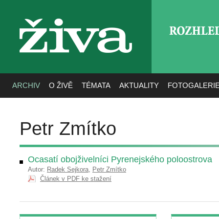
ROZHLE
živa
ARCHIV
O ŽIVĚ
TÉMATA
AKTUALITY
FOTOGALERI
Petr Zmítko
Ocasatí obojživelníci Pyrenejského poloostrova
Autor:
Radek Sejkora
,
Petr Zmítko
Článek v PDF ke stažení