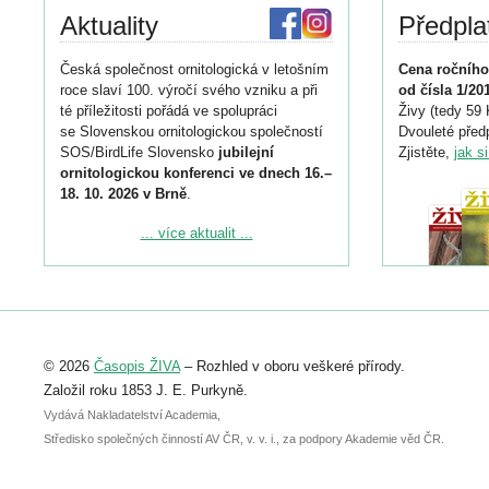
Aktuality
Předpla
Česká společnost ornitologická v letošním
Cena ročního
roce slaví 100. výročí svého vzniku a při
od čísla 1/20
té příležitosti pořádá ve spolupráci
Živy (tedy 59 
se Slovenskou ornitologickou společností
Dvouleté předp
SOS/BirdLife Slovensko
jubilejní
Zjistěte,
jak s
ornitologickou konferenci ve dnech 16.–
18. 10. 2026 v Brně
.
Podrobnější informace ke konferenci
... více aktualit ...
naleznete zde:
https://www.birdlife.cz/konference-2026/
Registrovat se můžete do 6. září.
Upozorňujeme, že termín pro odeslání
© 2026
Časopis ŽIVA
– Rozhled v oboru veškeré přírody.
abstraktu přihlášené přednášky nebo
posteru je už 30. června.
Založil roku 1853 J. E. Purkyně.
Vydává Nakladatelství Academia,
Středisko společných činností AV ČR, v. v. i., za podpory Akademie věd ČR.