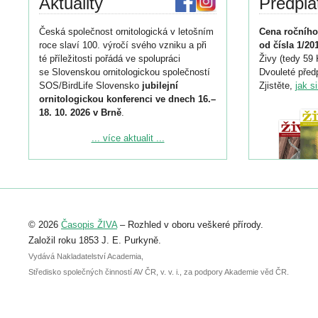
Aktuality
Předpla
Česká společnost ornitologická v letošním
Cena ročního
roce slaví 100. výročí svého vzniku a při
od čísla 1/20
té příležitosti pořádá ve spolupráci
Živy (tedy 59 
se Slovenskou ornitologickou společností
Dvouleté předp
SOS/BirdLife Slovensko
jubilejní
Zjistěte,
jak s
ornitologickou konferenci ve dnech 16.–
18. 10. 2026 v Brně
.
Podrobnější informace ke konferenci
... více aktualit ...
naleznete zde:
https://www.birdlife.cz/konference-2026/
Registrovat se můžete do 6. září.
Upozorňujeme, že termín pro odeslání
© 2026
Časopis ŽIVA
– Rozhled v oboru veškeré přírody.
abstraktu přihlášené přednášky nebo
posteru je už 30. června.
Založil roku 1853 J. E. Purkyně.
Vydává Nakladatelství Academia,
Středisko společných činností AV ČR, v. v. i., za podpory Akademie věd ČR.