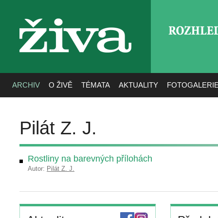
ROZHLE
živa
ARCHIV
O ŽIVĚ
TÉMATA
AKTUALITY
FOTOGALERI
Pilát Z. J.
Rostliny na barevných přílohách
Autor:
Pilát Z. J.