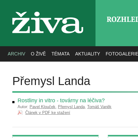
ROZHLE
živa
ARCHIV
O ŽIVĚ
TÉMATA
AKTUALITY
FOTOGALERI
Přemysl Landa
Rostliny in vitro - továrny na léčiva?
Autor:
Pavel Klouček
,
Přemysl Landa
,
Tomáš Vaněk
Článek v PDF ke stažení