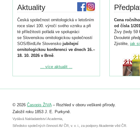
Aktuality
Předpla
Česká společnost ornitologická v letošním
Cena ročního
roce slaví 100. výročí svého vzniku a při
od čísla 1/20
té příležitosti pořádá ve spolupráci
Živy (tedy 59 
se Slovenskou ornitologickou společností
Dvouleté předp
SOS/BirdLife Slovensko
jubilejní
Zjistěte,
jak s
ornitologickou konferenci ve dnech 16.–
18. 10. 2026 v Brně
.
Podrobnější informace ke konferenci
... více aktualit ...
naleznete zde:
https://www.birdlife.cz/konference-2026/
Registrovat se můžete do 6. září.
Upozorňujeme, že termín pro odeslání
© 2026
Časopis ŽIVA
– Rozhled v oboru veškeré přírody.
abstraktu přihlášené přednášky nebo
posteru je už 30. června.
Založil roku 1853 J. E. Purkyně.
Vydává Nakladatelství Academia,
Středisko společných činností AV ČR, v. v. i., za podpory Akademie věd ČR.