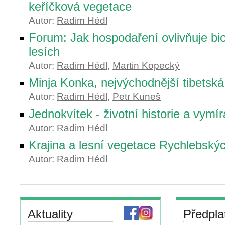
keříčková vegetace
Autor:
Radim Hédl
Forum: Jak hospodaření ovlivňuje bio
lesích
Autor:
Radim Hédl
,
Martin Kopecký
Minja Konka, nejvýchodnější tibetská
Autor:
Radim Hédl
,
Petr Kuneš
Jednokvítek - životní historie a vymí
Autor:
Radim Hédl
Krajina a lesní vegetace Rychlebský
Autor:
Radim Hédl
Aktuality
Předpla