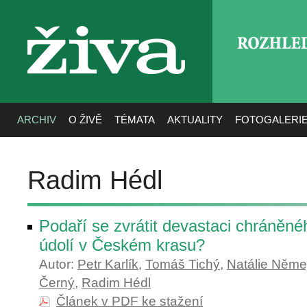
ROZHLE
živa
ARCHIV
O ŽIVĚ
TÉMATA
AKTUALITY
FOTOGALERI
Radim Hédl
Podaří se zvrátit devastaci chráněné
údolí v Českém krasu?
Autor:
Petr Karlík
,
Tomáš Tichý
,
Natálie Něme
Černý
,
Radim Hédl
Článek v PDF ke stažení