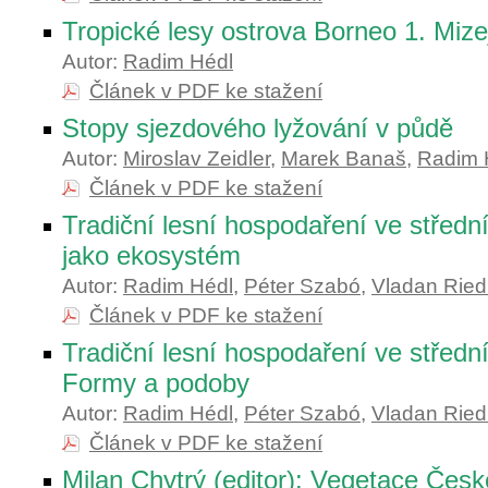
Tropické lesy ostrova Borneo 1. Mizej
Autor:
Radim Hédl
Článek v PDF ke stažení
Stopy sjezdového lyžování v půdě
Autor:
Miroslav Zeidler
,
Marek Banaš
,
Radim 
Článek v PDF ke stažení
Tradiční lesní hospodaření ve střední
jako ekosystém
Autor:
Radim Hédl
,
Péter Szabó
,
Vladan Ried
Článek v PDF ke stažení
Tradiční lesní hospodaření ve střední
Formy a podoby
Autor:
Radim Hédl
,
Péter Szabó
,
Vladan Ried
Článek v PDF ke stažení
Milan Chytrý (editor): Vegetace Česk