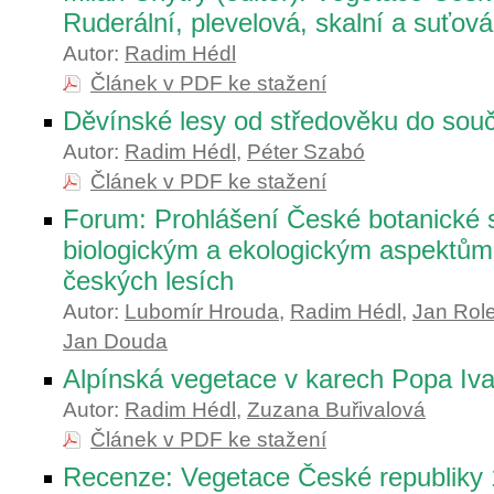
Ruderální, plevelová, skalní a suťov
Autor:
Radim Hédl
Článek v PDF ke stažení
Děvínské lesy od středověku do souč
Autor:
Radim Hédl
,
Péter Szabó
Článek v PDF ke stažení
Forum: Prohlášení České botanické s
biologickým a ekologickým aspektům
českých lesích
Autor:
Lubomír Hrouda
,
Radim Hédl
,
Jan Rol
Jan Douda
Alpínská vegetace v karech Popa Iv
Autor:
Radim Hédl
,
Zuzana Buřivalová
Článek v PDF ke stažení
Recenze: Vegetace České republiky 