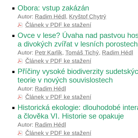
Obora: vstup zakázán
Autor:
Radim Hédl
,
Kryštof Chytrý
Článek v PDF ke stažení
Ovce v lese? Úvaha nad pastvou ho
a divokých zvířat v lesních porostech
Autor:
Petr Karlík
,
Tomáš Tichý
,
Radim Hédl
Článek v PDF ke stažení
Příčiny vysoké biodiverzity sudetskýc
teorie v nových souvislostech
Autor:
Radim Hédl
Článek v PDF ke stažení
Historická ekologie: dlouhodobé inte
a člověka VI. Historie se opakuje
Autor:
Radim Hédl
Článek v PDF ke stažení