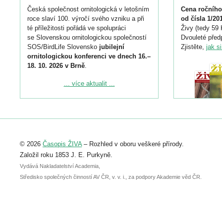
Česká společnost ornitologická v letošním
Cena ročního
roce slaví 100. výročí svého vzniku a při
od čísla 1/20
té příležitosti pořádá ve spolupráci
Živy (tedy 59 
se Slovenskou ornitologickou společností
Dvouleté předp
SOS/BirdLife Slovensko
jubilejní
Zjistěte,
jak s
ornitologickou konferenci ve dnech 16.–
18. 10. 2026 v Brně
.
Podrobnější informace ke konferenci
... více aktualit ...
naleznete zde:
https://www.birdlife.cz/konference-2026/
Registrovat se můžete do 6. září.
Upozorňujeme, že termín pro odeslání
© 2026
Časopis ŽIVA
– Rozhled v oboru veškeré přírody.
abstraktu přihlášené přednášky nebo
posteru je už 30. června.
Založil roku 1853 J. E. Purkyně.
Vydává Nakladatelství Academia,
Středisko společných činností AV ČR, v. v. i., za podpory Akademie věd ČR.