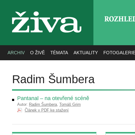
ROZHLE
živa
ARCHIV
O ŽIVĚ
TÉMATA
AKTUALITY
FOTOGALERI
Radim Šumbera
Pantanal – na otevřené scéně
Autor:
Radim Šumbera
,
Tomáš Grim
Článek v PDF ke stažení