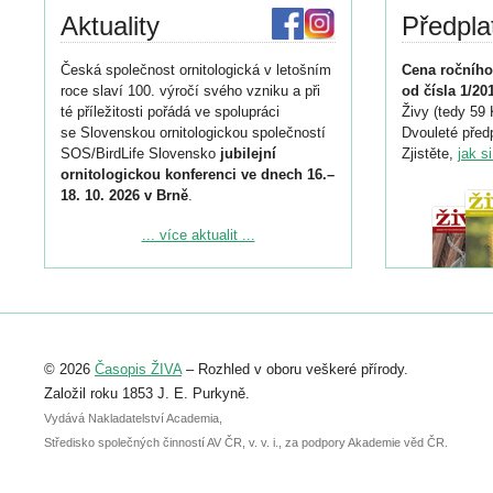
Aktuality
Předpla
Česká společnost ornitologická v letošním
Cena ročního
roce slaví 100. výročí svého vzniku a při
od čísla 1/20
té příležitosti pořádá ve spolupráci
Živy (tedy 59 
se Slovenskou ornitologickou společností
Dvouleté předp
SOS/BirdLife Slovensko
jubilejní
Zjistěte,
jak s
ornitologickou konferenci ve dnech 16.–
18. 10. 2026 v Brně
.
Podrobnější informace ke konferenci
... více aktualit ...
naleznete zde:
https://www.birdlife.cz/konference-2026/
Registrovat se můžete do 6. září.
Upozorňujeme, že termín pro odeslání
© 2026
Časopis ŽIVA
– Rozhled v oboru veškeré přírody.
abstraktu přihlášené přednášky nebo
posteru je už 30. června.
Založil roku 1853 J. E. Purkyně.
Vydává Nakladatelství Academia,
Středisko společných činností AV ČR, v. v. i., za podpory Akademie věd ČR.