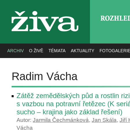
ROZHLE
živa
ARCHIV
O ŽIVĚ
TÉMATA
AKTUALITY
FOTOGALERI
Radim Vácha
Zátěž zemědělských půd a rostlin riz
s vazbou na potravní řetězec (K ser
sucho – krajina jako základ řešení)
Autor:
Jarmila Čechmánková
,
Jan Skála
,
Jiří
Vácha