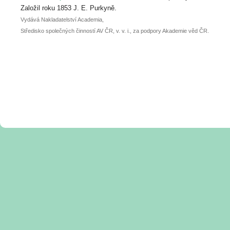
posteru je už 30. června.
Založil roku 1853 J. E. Purkyně.
Vydává Nakladatelství Academia,
Středisko společných činností AV ČR, v. v. i., za podpory Akademie věd ČR.