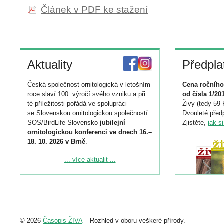
Článek v PDF ke stažení
Aktuality
Předpla
Česká společnost ornitologická v letošním
Cena ročního
roce slaví 100. výročí svého vzniku a při
od čísla 1/20
té příležitosti pořádá ve spolupráci
Živy (tedy 59 
se Slovenskou ornitologickou společností
Dvouleté předp
SOS/BirdLife Slovensko
jubilejní
Zjistěte,
jak s
ornitologickou konferenci ve dnech 16.–
18. 10. 2026 v Brně
.
Podrobnější informace ke konferenci
... více aktualit ...
naleznete zde:
https://www.birdlife.cz/konference-2026/
Registrovat se můžete do 6. září.
Upozorňujeme, že termín pro odeslání
© 2026
Časopis ŽIVA
– Rozhled v oboru veškeré přírody.
abstraktu přihlášené přednášky nebo