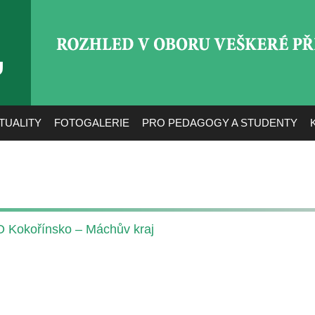
ROZHLED V OBORU VEŠ
TUALITY
FOTOGALERIE
PRO PEDAGOGY A STUDENTY
KO Kokořínsko – Máchův kraj