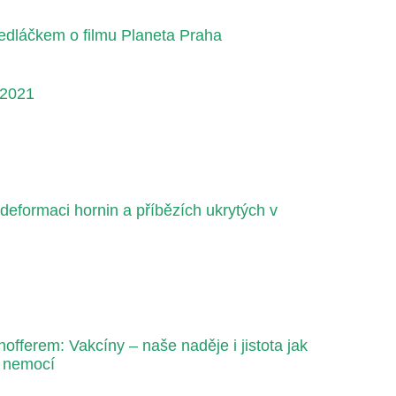
dláčkem o filmu Planeta Praha
 2021
eformaci hornin a příbězích ukrytých v
fferem: Vakcíny – naše naděje i jistota jak
h nemocí