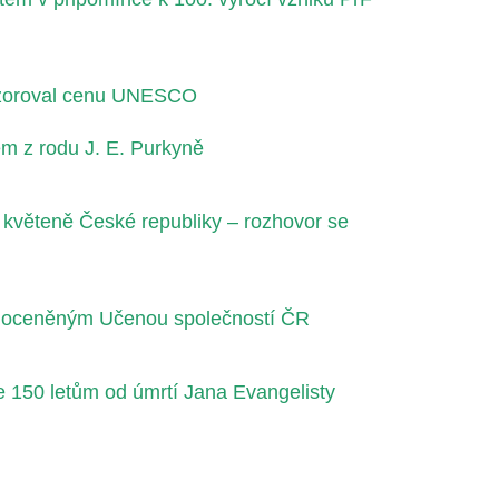
onzoroval cenu UNESCO
m z rodu J. E. Purkyně
 květeně České republiky – rozhovor se
m oceněným Učenou společností ČR
e 150 letům od úmrtí Jana Evangelisty