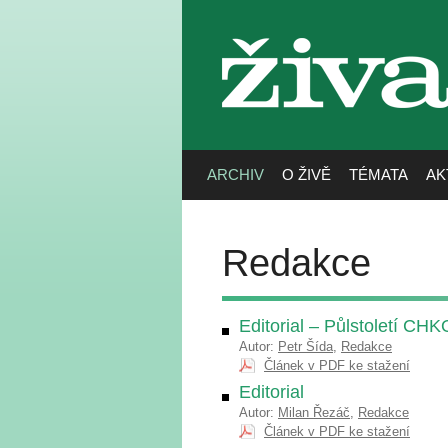
živa
ARCHIV
O ŽIVĚ
TÉMATA
AK
Redakce
Editorial – Půlstoletí CH
Autor:
Petr Šída
,
Redakce
Článek v PDF ke stažení
Editorial
Autor:
Milan Řezáč
,
Redakce
Článek v PDF ke stažení