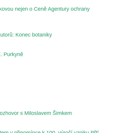
kovou nejen o Ceně Agentury ochrany
 autorů: Konec botaniky
 E. Purkyně
 rozhovor s Miloslavem Šimkem
tem v připomínce k 100. výročí vzniku PřF