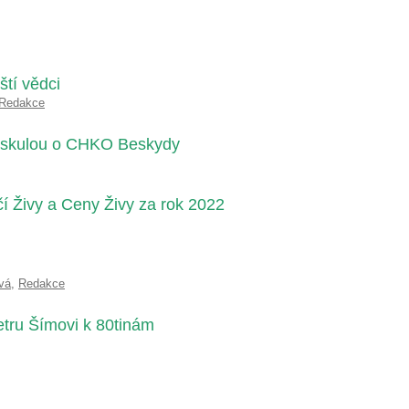
ští vědci
Redakce
askulou o CHKO Beskydy
čí Živy a Ceny Živy za rok 2022
vá
,
Redakce
etru Šímovi k 80tinám