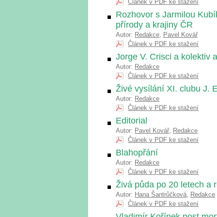
Článek v PDF ke stažení
Rozhovor s Jarmilou Kubí
přírody a krajiny ČR
Autor:
Redakce
,
Pavel Kovář
Článek v PDF ke stažení
Jorge V. Crisci a kolektiv
Autor:
Redakce
Článek v PDF ke stažení
Živé vysílání XI. clubu J.
Autor:
Redakce
Článek v PDF ke stažení
Editorial
Autor:
Pavel Kovář
,
Redakce
Článek v PDF ke stažení
Blahopřání
Autor:
Redakce
Článek v PDF ke stažení
Živá půda po 20 letech a
Autor:
Hana Šantrůčková
,
Redakce
Článek v PDF ke stažení
Vladimír Kořínek post mor