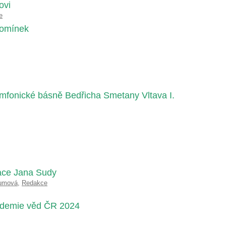
ovi
e
pomínek
ymfonické básně Bedřicha Smetany Vltava I.
race Jana Sudy
umová
,
Redakce
kademie věd ČR 2024