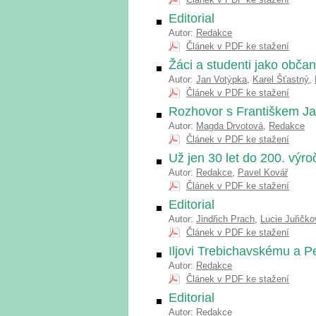
Editorial
Autor:
Redakce
Článek v PDF ke stažení
Žáci a studenti jako občan
Autor:
Jan Votýpka
,
Karel Šťastný
,
Článek v PDF ke stažení
Rozhovor s Františkem J
Autor:
Magda Drvotová
,
Redakce
Článek v PDF ke stažení
Už jen 30 let do 200. výro
Autor:
Redakce
,
Pavel Kovář
Článek v PDF ke stažení
Editorial
Autor:
Jindřich Prach
,
Lucie Juřičko
Článek v PDF ke stažení
Iljovi Trebichavskému a P
Autor:
Redakce
Článek v PDF ke stažení
Editorial
Autor:
Redakce