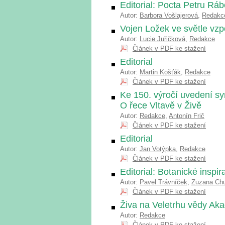
Editorial: Pocta Petru Ráb
Autor:
Barbora Vošlajerová
,
Redakc
Vojen Ložek ve světle vz
Autor:
Lucie Juřičková
,
Redakce
Článek v PDF ke stažení
Editorial
Autor:
Martin Košťák
,
Redakce
Článek v PDF ke stažení
Ke 150. výročí uvedení s
O řece Vltavě v Živě
Autor:
Redakce
,
Antonín Frič
Článek v PDF ke stažení
Editorial
Autor:
Jan Votýpka
,
Redakce
Článek v PDF ke stažení
Editorial: Botanické inspi
Autor:
Pavel Trávníček
,
Zuzana Ch
Článek v PDF ke stažení
Živa na Veletrhu vědy A
Autor:
Redakce
Článek v PDF ke stažení