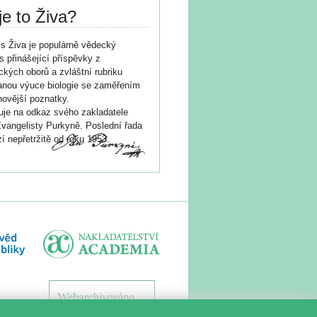
je to Živa?
s Živa je populárně vědecký
s přinášející příspěvky z
ických oborů a zvláštní rubriku
nou výuce biologie se zaměřením
novější poznatky.
je na odkaz svého zakladatele
vangelisty Purkyně. Poslední řada
í nepřetržitě od roku 1953.