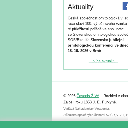
Aktuality
Česká společnost ornitologická v le
roce slaví 100. výročí svého vzniku 
té příležitosti pořádá ve spolupráci
se Slovenskou ornitologickou společ
SOS/BirdLife Slovensko
jubilejní
ornitologickou konferenci ve dnec
18. 10. 2026 v Brně
.
Podrobnější informace ke konferenc
... více aktualit ...
naleznete zde:
https://www.birdlife.cz/konference-2
Registrovat se můžete do 6. září.
Upozorňujeme, že termín pro odeslá
© 2026
Časopis ŽIVA
– Rozhled v obor
abstraktu přihlášené přednášky neb
posteru je už 30. června.
Založil roku 1853 J. E. Purkyně.
Vydává Nakladatelství Academia,
Středisko společných činností AV ČR, v. v. i.