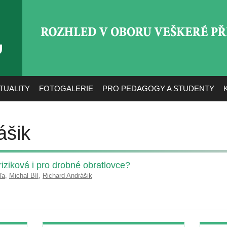
ROZHLED V OBORU VEŠ
TUALITY
FOTOGALERIE
PRO PEDAGOGY A STUDENTY
ášik
 riziková i pro drobné obratlovce?
ľa
,
Michal Bíl
,
Richard Andrášik