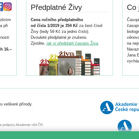
Předplatné Živy
Co 
tošním
Cena ročního předplatného
Časopi
a při
od čísla 1/2019 je 354 Kč
za šest čísel
časopi
Živy (tedy 59 Kč za jedno číslo).
biolog
ností
Dvouleté předplatné je zrušeno.
věnova
Zjistěte,
jak si předplatit časopis Živa
.
na nej
h 16.–
Navazu
Jana E
vycház
i
026/
ní
u veškeré přírody.
o
, za podpory Akademie věd ČR.