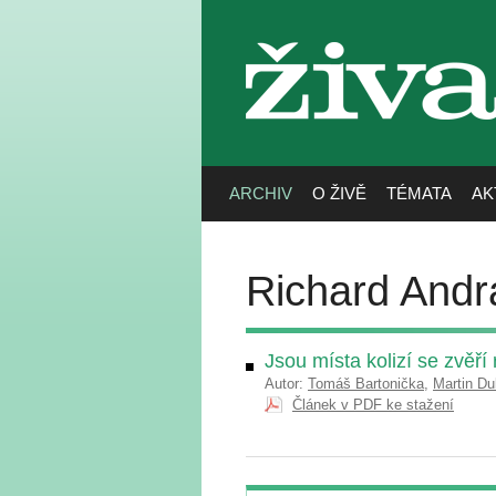
živa
ARCHIV
O ŽIVĚ
TÉMATA
AK
Richard Andr
Jsou místa kolizí se zvěří
Autor:
Tomáš Bartonička
,
Martin Du
Článek v PDF ke stažení