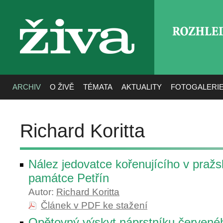
ROZHLE
živa
ARCHIV
O ŽIVĚ
TÉMATA
AKTUALITY
FOTOGALERI
Richard Koritta
Nález jedovatce kořenujícího v pražs
památce Petřín
Autor:
Richard Koritta
Článek v PDF ke stažení
Opětovný výskyt náprstníku červené