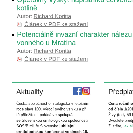
kotlině
Autor:
Richard Koritta
Článek v PDF ke stažení
Potenciálně invazní charakter nálezu
vonného u Mratína
Autor:
Richard Koritta
Článek v PDF ke stažení
Aktuality
Předpla
Česká společnost ornitologická v letošním
Cena ročního
roce slaví 100. výročí svého vzniku a při
od čísla 1/20
té příležitosti pořádá ve spolupráci
Živy (tedy 59 
se Slovenskou ornitologickou společností
Dvouleté předp
SOS/BirdLife Slovensko
jubilejní
Zjistěte,
jak s
ornitologickou konferenci ve dnech 16.–